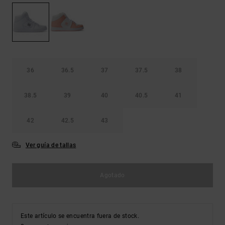
Bolsos &
respuestas a
Mochilas
las
preguntas
más
Carteras
frecuentes y
accede a
nuestro
36
36.5
37
37.5
38
formulario
de contacto.
38.5
39
40
40.5
41
Consultar
las FAQ
42
42.5
43
Ver guía de tallas
Agotado
Este artículo se encuentra fuera de stock.