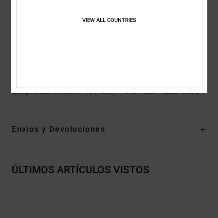
Correas:
correas para centrar la lengüeta
Tejido interior:
Tejido interior de malla para mayor confort
VIEW ALL COUNTRIES
Interior envolvente EVA
Marca:
diseño DC marcado en la huella
Otras características: logo soldado por alta frecuencia en el
panel lateral
Composición
Empeine: Piel (Vaca) / Forro: Textil / Suela: Goma
Envios y Devoluciones
ÚLTIMOS ARTÍCULOS VISTOS