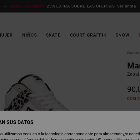
DOBLE PROMO*:
25% EXTRA SOBRE LAS OFERTAS
Ver ahora
MUJER
NIÑOS
SKATE
COURT GRAFFIK
SNOW
Página de
Ma
Zapat
90,
DOBLE
L
Color
AN SUS DATOS
s utilizamos cookies o la tecnología correspondiente para almacenar y/o acced
rmación personal (como datos de navegación y dirección IP) puede utilizarse para