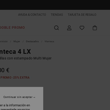
AYUDA & CONTACTO
TIENDAS
TARJETA DE REGALO
DOBLE PROMO
 inicio
Mujer
Destacados
Manteca
nteca 4 LX
illas con estampado Multi Mujer
00 €
 PROMO -25% EXTRA
eopard Print
Continuar sin aceptar
er a la información en
: presentarle anuncios