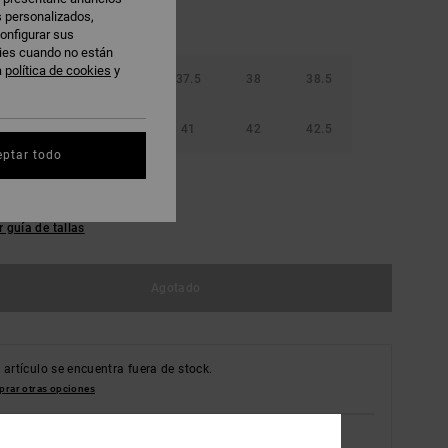
s personalizados,
onfigurar sus
kies cuando no están
a
política de cookies
y
36.5
37
37.5
38
38.5
40
40.5
41
42
42.5
eptar todo
r guía de tallas
Agotado
 artículo se encuentra fuera de stock.
rar otras opciones
Ver disponibilidad en tienda