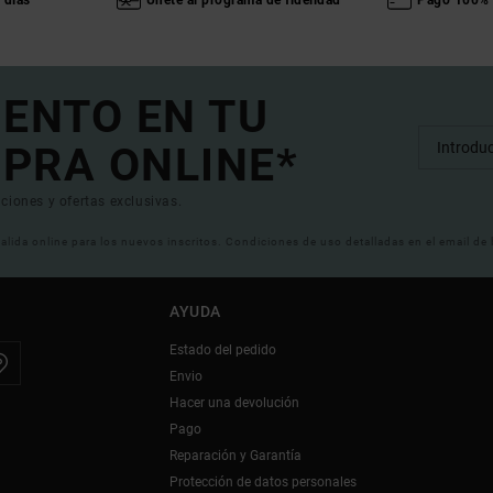
 días
Únete al programa de fidelidad
Pago 100% 
UENTO EN TU
PRA ONLINE*
ciones y ofertas exclusivas.
 valida online para los nuevos inscritos. Condiciones de uso detalladas en el email de
AYUDA
Estado del pedido
Envio
Hacer una devolución
Pago
Reparación y Garantía
Protección de datos personales