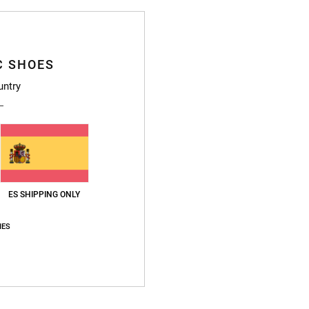
C SHOES
Deta
untry
Zapati
Style
Caract
T
ES SHIPPING ONLY
mode
S
IES
Te
P
M
O