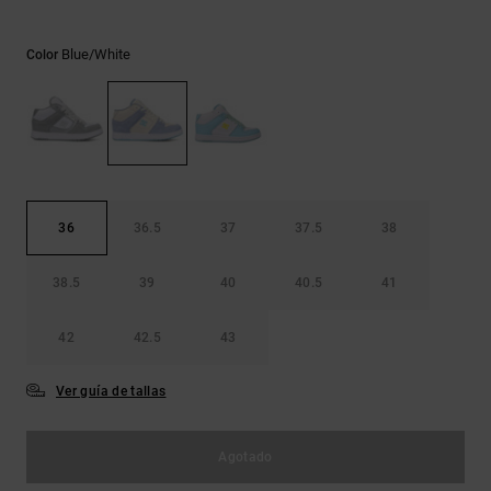
Bolsos &
respuestas a
Mochilas
las
Blue/white
Color
preguntas
más
Carteras
frecuentes y
accede a
nuestro
formulario
de contacto.
Consultar
36
36.5
37
37.5
38
las FAQ
38.5
39
40
40.5
41
42
42.5
43
Ver guía de tallas
Agotado