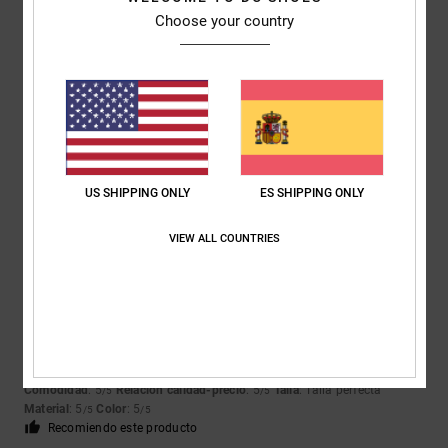
3
/5
Choose your country
Elena
26. enero 2026
Compra verificada
Son unos zapatos bonitos, pero tallan pequeños
Mostrar original - Français
Comodidad
: 3
Relación calidad-precio
: 3
Talla
: Demasiado pequeño
/5
/5
Material
: 4
Color
: 5
/5
/5
US SHIPPING ONLY
ES SHIPPING ONLY
5
/5
VIEW ALL COUNTRIES
Marinette
23. enero 2026
Compra verificada
Muy buena calidad
Mostrar original - Français
Comodidad
: 5
Relación calidad-precio
: 5
Talla
: Talla perfecta
/5
/5
Material
: 5
Color
: 5
/5
/5
Recomiendo este producto