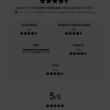
basado en
13 reseñas verificadas
desde septiembre 2025
El 77% de nuestros clientes recomiendan este producto
Comodidad
Relación calidad-precio
4.6
4.8
Talla
Material
4.8
Demasiado pequeño
Demasiado grande
Color
4.9
5
/5