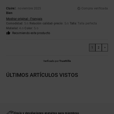
Claire
2. noviembre 2025
Compra verificada
Bien
Mostrar original - Français
Comodidad
: 5
Relación calidad-precio
: 5
Talla
: Talla perfecta
/5
/5
Material
: 4
Color
: 5
/5
/5
Recomiendo este producto
1
2
>
Verificado por
TrustVille
ÚLTIMOS ARTÍCULOS VISTOS
Envío y devoluciones gratuitos para miembros