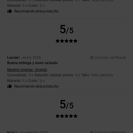
Comodidad
: 5
Relación calidad-precio
: 5
Talla
: Talla perfecta
/5
/5
Material
: 5
Color
: 5
/5
/5
Recomiendo este producto
5
/5
Louise
5. enero 2026
Compra verificada
Buena entrega y buen calzado
Mostrar original - English
Comodidad
: 5
Relación calidad-precio
: 5
Talla
: Talla perfecta
/5
/5
Material
: 5
Color
: 5
/5
/5
Recomiendo este producto
5
/5
Iciar
26. noviembre 2025
Compra verificada