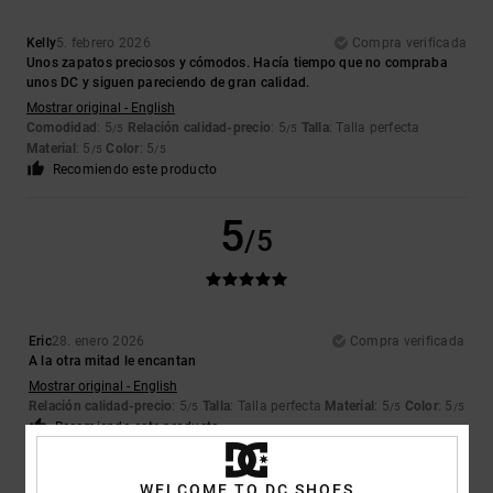
Kelly
5. febrero 2026
Compra verificada
Unos zapatos preciosos y cómodos. Hacía tiempo que no compraba
unos DC y siguen pareciendo de gran calidad.
Mostrar original - English
Comodidad
: 5
Relación calidad-precio
: 5
Talla
: Talla perfecta
/5
/5
Material
: 5
Color
: 5
/5
/5
Recomiendo este producto
5
/5
Eric
28. enero 2026
Compra verificada
A la otra mitad le encantan
Mostrar original - English
Relación calidad-precio
: 5
Talla
: Talla perfecta
Material
: 5
Color
: 5
/5
/5
/5
Recomiendo este producto
WELCOME TO DC SHOES