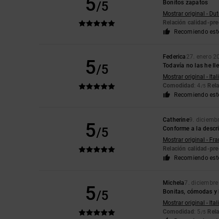
5
/5
Bonitos zapatos
Mostrar original - Du
Relación calidad-pre
Recomiendo est
Federica
27. enero 2
5
/5
Todavía no las he l
Mostrar original - Ita
Comodidad
: 4
Rela
/5
Recomiendo est
Catherine
9. diciemb
5
/5
Conforme a la descr
Mostrar original - Fr
Relación calidad-pre
Recomiendo est
Michela
7. diciembr
5
/5
Bonitas, cómodas y 
Mostrar original - Ita
Comodidad
: 5
Rela
/5