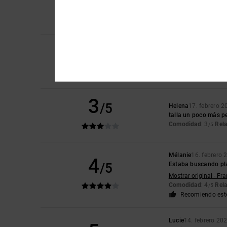
con la talla, hasta q
Mostrar original - Eng
Comodidad
: 1
Rela
/5
4
Mireia
5. marzo 202
/5
Por que uso plantill
Comodidad
: 4
Rela
/5
Recomiendo est
3
/5
Helena
17. febrero 2
talla un poco más pe
Comodidad
: 3
Rela
/5
Mélanie
16. febrero 
4
/5
Estaba buscando pl
Mostrar original - Fr
Comodidad
: 4
Rela
/5
Recomiendo est
Lucie
14. febrero 20