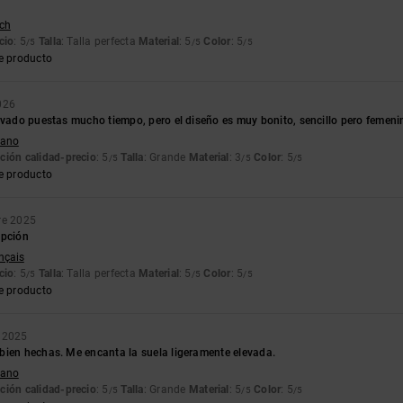
tch
cio
: 5
Talla
: Talla perfecta
Material
: 5
Color
: 5
/5
/5
/5
e producto
026
levado puestas mucho tiempo, pero el diseño es muy bonito, sencillo pero femen
liano
ción calidad-precio
: 5
Talla
: Grande
Material
: 3
Color
: 5
/5
/5
/5
e producto
re 2025
ipción
ançais
cio
: 5
Talla
: Talla perfecta
Material
: 5
Color
: 5
/5
/5
/5
e producto
e 2025
bien hechas. Me encanta la suela ligeramente elevada.
liano
ción calidad-precio
: 5
Talla
: Grande
Material
: 5
Color
: 5
/5
/5
/5