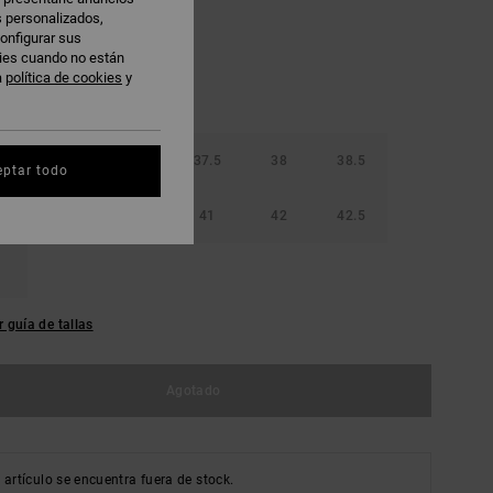
s personalizados,
onfigurar sus
kies cuando no están
a
política de cookies
y
36.5
37
37.5
38
38.5
eptar todo
40
40.5
41
42
42.5
r guía de tallas
Agotado
 artículo se encuentra fuera de stock.