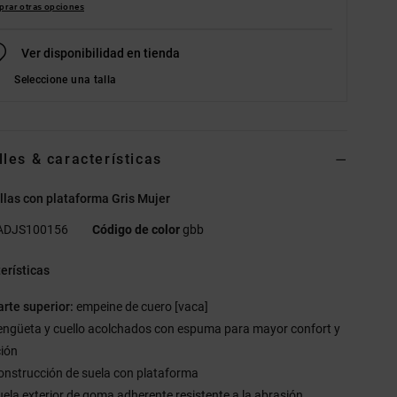
rar otras opciones
Ver disponibilidad en tienda
Seleccione una talla
lles & características
llas con plataforma Gris Mujer
ADJS100156
Código de color
gbb
erísticas
arte superior:
empeine de cuero [vaca]
engüeta y cuello acolchados con espuma para mayor confort y
ción
onstrucción de suela con plataforma
uela exterior de goma adherente resistente a la abrasión