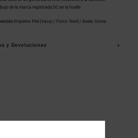
ibujo de la marca registrada DC en la huella
sición
Empeine: Piel (Vaca) / Forro: Textil / Suela: Goma
os y Devoluciones