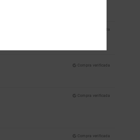
Compra verificada
 Por lo demás son perfectas
Compra verificada
Compra verificada
Compra verificada