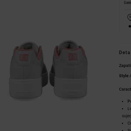
Comp
Deta
Zapati
Style
Caract
P
L
suje
C
S