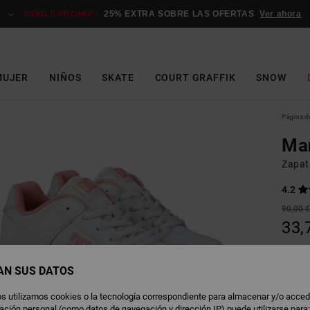
DOBLE PROMO*:
25% EXTRA SOBRE LAS OFERTAS
Ver ahora
MUJER
NIÑOS
SKATE
COURT GRAFFIK
SNOW
Página de
Man
Zapati
4.2
90,00 
33,
OFERT
DOBLE
AN SUS DATOS
s utilizamos cookies o la tecnología correspondiente para almacenar y/o acced
G
Color
rmación personal (como datos de navegación y dirección IP) puede utilizarse para