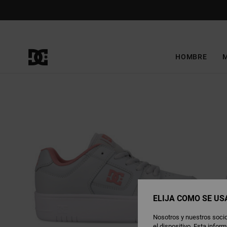
Pasar
a
la
información
del
producto
HOMBRE
ELIJA CÓMO SE US
Nosotros y nuestros socio
el dispositivo. Esta info