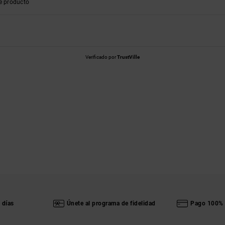
e producto
Verificado por
TrustVille
 días
Únete al programa de fidelidad
Pago 100% 