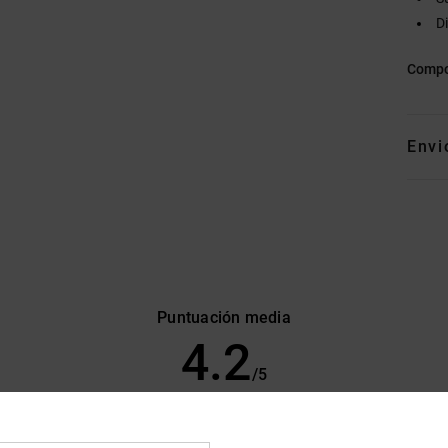
D
Compo
Envi
Puntuación media
4.2
/5
basado en
11 reseñas verificadas
desde octubre 2025