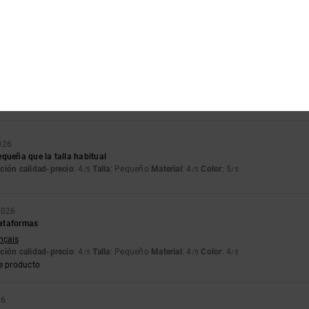
ue pedí estos. Ahora ni siquiera puedo devolverlos, porque tiré la caja.
lish
ción calidad-precio
: 3
Talla
: Demasiado pequeño
Material
: 3
Color
: 5
/5
/5
/5
6
as y necesito adaptarlas al zapato y al hacerlo me aprieta algo más el empeine.
ción calidad-precio
: 4
Talla
: Talla perfecta
Material
: 4
Color
: 5
/5
/5
/5
e producto
026
queña que la talla habitual
ción calidad-precio
: 4
Talla
: Pequeño
Material
: 4
Color
: 5
/5
/5
/5
2026
ataformas
ançais
ción calidad-precio
: 4
Talla
: Pequeño
Material
: 4
Color
: 4
/5
/5
/5
e producto
26