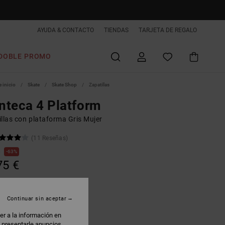
AYUDA & CONTACTO
TIENDAS
TARJETA DE REGALO
DOBLE PROMO
 inicio
Skate
Skate Shop
Zapatillas
teca 4 Platform
llas con plataforma Gris Mujer
(11 Reseñas)
€
63%
75 €
AS
 PROMO -25% EXTRA
Continuar sin aceptar
er a la información en
rey/blushing Bride
: presentarle anuncios