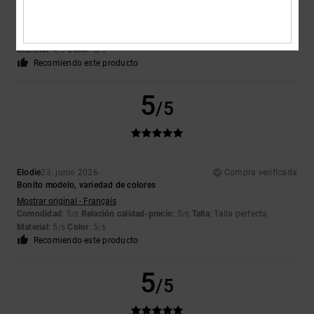
Porque estamos satisfechos.
Mostrar original - Deutsch
Comodidad
: 4
Relación calidad-precio
: 5
Talla
: Talla perfecta
/5
/5
Material
: 4
Color
: 5
/5
/5
Recomiendo este producto
5
/5
Elodie
23. junio 2026
Compra verificada
Bonito modelo, variedad de colores
Mostrar original - Français
Comodidad
: 5
Relación calidad-precio
: 5
Talla
: Talla perfecta
/5
/5
Material
: 5
Color
: 5
/5
/5
Recomiendo este producto
5
/5