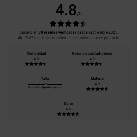
4.8
/5
basado en
38 reseñas verificadas
desde septiembre 2025
El 87% de nuestros clientes recomiendan este producto
Comodidad
Relación calidad-precio
4.8
4.9
Talla
Material
4.7
Demasiado pequeño
Demasiado grande
Color
4.9