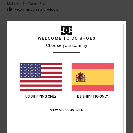
Material
: 4
Color
: 5
/5
/5
Recomiendo este producto
1
/5
WELCOME TO DC SHOES
Choose your country
Kathrin
3. julio 2026
Compra verificada
Se rompió la primera vez que me lo puse; se desprendió la lengüeta de
cierre.
Mostrar original - Deutsch
Comodidad
: 5
Relación calidad-precio
: 5
Talla
: Grande
Material
: 1
/5
/5
/5
Color
: 5
/5
US SHIPPING ONLY
ES SHIPPING ONLY
5
/5
VIEW ALL COUNTRIES
Sabrina
25. junio 2026
Compra verificada