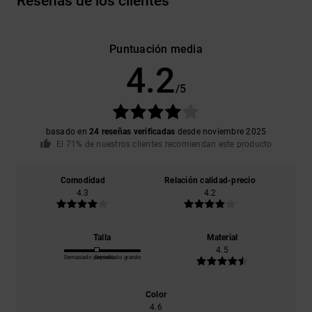
Reseñas de los clientes
Puntuación media
4.2
/5
basado en
24 reseñas verificadas
desde noviembre 2025
El 71% de nuestros clientes recomiendan este producto
Comodidad
Relación calidad-precio
4.3
4.2
Talla
Material
4.5
Demasiado pequeño
Demasiado grande
Color
4.6