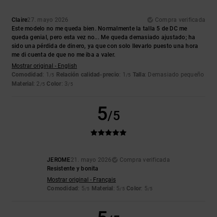
Claire
27. mayo 2026
Compra verificada
Este modelo no me queda bien. Normalmente la talla 5 de DC me
queda genial, pero esta vez no... Me queda demasiado ajustado; ha
sido una pérdida de dinero, ya que con solo llevarlo puesto una hora
me di cuenta de que no me iba a valer.
Mostrar original - English
Comodidad
: 1
Relación calidad-precio
: 1
Talla
: Demasiado pequeño
/5
/5
Material
: 2
Color
: 3
/5
/5
5
/5
JEROME
21. mayo 2026
Compra verificada
Resistente y bonita
Mostrar original - Français
Comodidad
: 5
Material
: 5
Color
: 5
/5
/5
/5