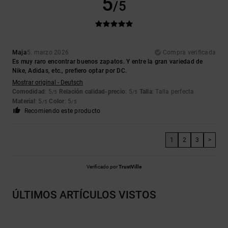
5
/5
Maja
5. marzo 2026
Compra verificada
Es muy raro encontrar buenos zapatos. Y entre la gran variedad de
Nike, Adidas, etc., prefiero optar por DC.
Mostrar original - Deutsch
Comodidad
: 5
Relación calidad-precio
: 5
Talla
: Talla perfecta
/5
/5
Material
: 5
Color
: 5
/5
/5
Recomiendo este producto
1
2
3
>
Verificado por
TrustVille
ÚLTIMOS ARTÍCULOS VISTOS