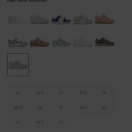
Yellow Sun/white
Color
Bolsos &
respuestas a
Mochilas
las
preguntas
más
Carteras
frecuentes y
accede a
nuestro
formulario
de contacto.
Consultar
las FAQ
36
36.5
37
37.5
38
38.5
39
40
40.5
41
42
42.5
43