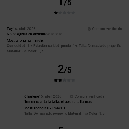
1
/5
Fay
16. abril 2026
Compra verificada
No se ajusta en absoluto a la talla
Mostrar original - English
Comodidad
: 1
Relación calidad-precio
: 1
Talla
: Demasiado pequeño
/5
/5
Material
: 3
Color
: 5
/5
/5
2
/5
Charlène
16. abril 2026
Compra verificada
Ten en cuenta la talla; elige una talla más
Mostrar original - Français
Talla
: Demasiado pequeño
Material
: 4
Color
: 3
/5
/5