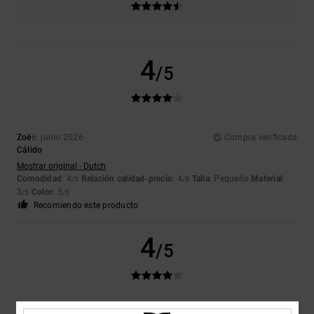
4
/5
Zoë
6. junio 2026
Compra verificada
Cálido
Mostrar original - Dutch
Comodidad
: 4
Relación calidad-precio
: 4
Talla
: Pequeño
Material
:
/5
/5
3
Color
: 5
/5
/5
Recomiendo este producto
4
/5