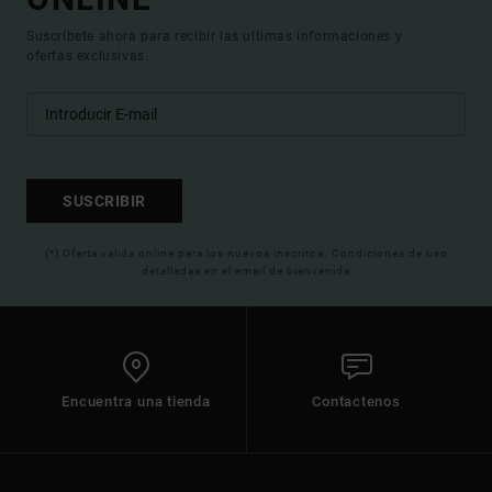
Suscríbete ahora para recibir las ultimas informaciones y
ofertas exclusivas.
SUSCRIBIR
(*) Oferta valida online para los nuevos inscritos. Condiciones de uso
detalladas en el email de bienvenida
Encuentra una tienda
Contactenos