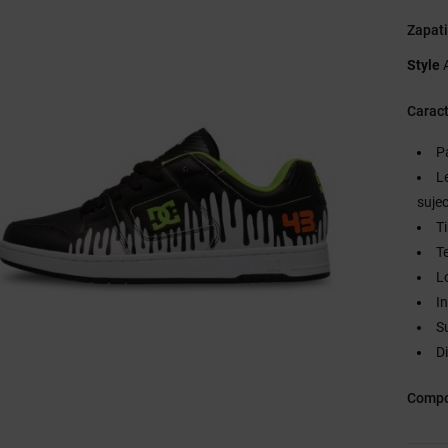
Zapati
Style
Caract
P
L
suje
T
T
L
I
S
D
Compo