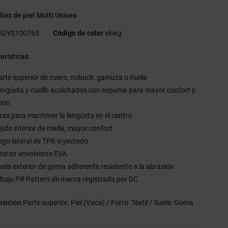
llas de piel Multi Unisex
ADYS100765
Código de color
xkwg
erísticas
arte superior de cuero, nubuck, gamuza o malla
engüeta y cuello acolchados con espuma para mayor confort y
ción
iras para mantener la lengüeta en el centro
ejido interior de malla, mayor confort
ogo lateral de TPR inyectado
nterior envolvente EVA
uela exterior de goma adherente resistente a la abrasión
ibujo Pill Pattern de marca registrada por DC
sición
Parte superior: Piel (Vaca) / Forro: Textil / Suela: Goma