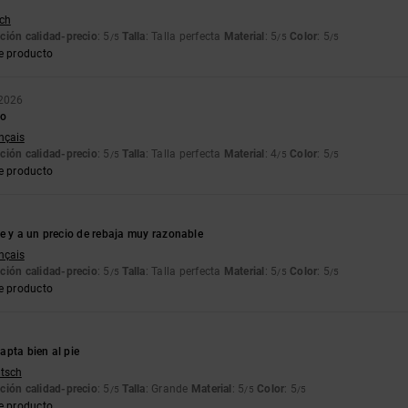
tch
ción calidad-precio
: 5
Talla
: Talla perfecta
Material
: 5
Color
: 5
/5
/5
/5
e producto
 2026
to
ançais
ción calidad-precio
: 5
Talla
: Talla perfecta
Material
: 4
Color
: 5
/5
/5
/5
e producto
e y a un precio de rebaja muy razonable
ançais
ción calidad-precio
: 5
Talla
: Talla perfecta
Material
: 5
Color
: 5
/5
/5
/5
e producto
apta bien al pie
utsch
ción calidad-precio
: 5
Talla
: Grande
Material
: 5
Color
: 5
/5
/5
/5
e producto