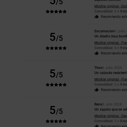
5
/5
Mostrar original - Du
Comodidad
: 4
Rela
/5
Recomiendo est
Encarnacion
6. julio
5
/5
Un diseño muy boni
Mostrar original - Fr
Comodidad
: 4
Rela
/5
Recomiendo est
Theo
6. julio 2026
5
/5
Un calzado resistent
Mostrar original - Fr
Comodidad
: 5
Rela
/5
Recomiendo est
Rene
5. julio 2026
5
/5
Un zapato que se ad
Mostrar original - De
Comodidad
: 5
Rela
/5
Recomiendo est