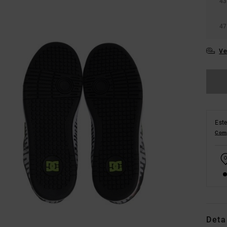
43
47
Ve
Este
Comp
Deta