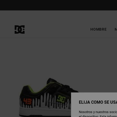
Pasar
a
la
información
del
producto
HOMBRE
ELIJA CÓMO SE US
Nosotros y nuestros socio
el dispositivo. Esta info