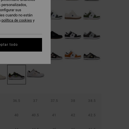
s personalizados,
onfigurar sus
kies cuando no están
a
política de cookies
y
eptar todo
36.5
37
37.5
38
38.5
40
40.5
41
42
42.5