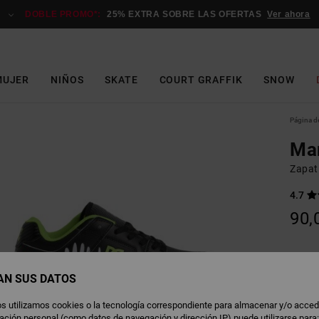
DOBLE PROMO*:
25% EXTRA SOBRE LAS OFERTAS
Ver ahora
MUJER
NIÑOS
SKATE
COURT GRAFFIK
SNOW
Página de
Ma
Zapati
4.7
90,
B
Color
AN SUS DATOS
s utilizamos cookies o la tecnología correspondiente para almacenar y/o acced
rmación personal (como datos de navegación y dirección IP) puede utilizarse para