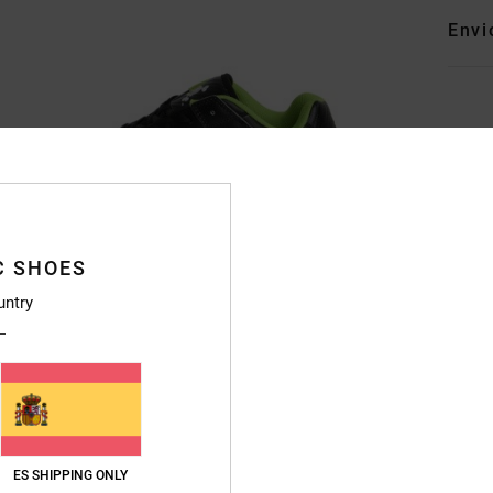
Envi
C SHOES
untry
ES SHIPPING ONLY