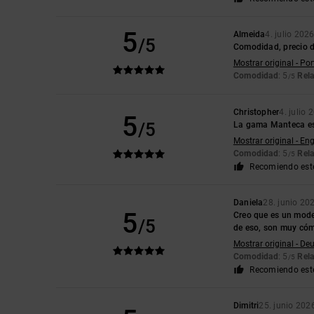
5
Almeida
4. julio 202
/5
Comodidad, precio d
Mostrar original - Po
Comodidad
: 5
Rela
/5
Christopher
4. julio 
5
/5
La gama Manteca es 
Mostrar original - Eng
Comodidad
: 5
Rela
/5
Recomiendo est
Daniela
28. junio 20
5
Creo que es un model
/5
de eso, son muy có
Mostrar original - De
Comodidad
: 5
Rela
/5
Recomiendo est
Dimitri
25. junio 202