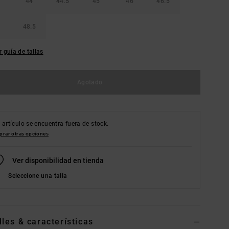
44
44.5
45
46
46.5
48.5
r guía de tallas
Agotado
 artículo se encuentra fuera de stock.
rar otras opciones
Ver disponibilidad en tienda
Seleccione una talla
lles & características