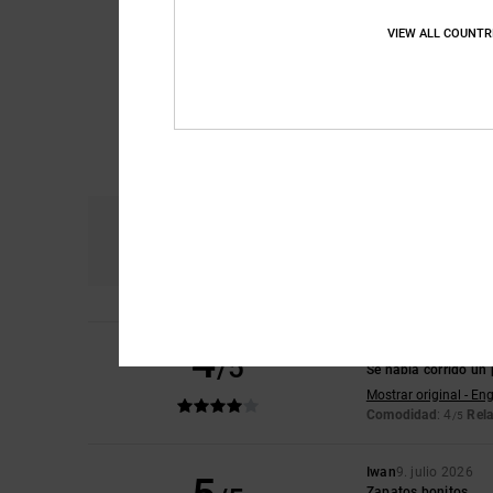
VIEW ALL COUNTR
Comodidad
Re
4.7
4
Laura
10. julio 2026
/5
Se había corrido un 
Mostrar original - Eng
Comodidad
: 4
Rela
/5
Iwan
9. julio 2026
Zapatos bonitos