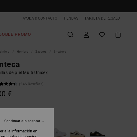
AYUDA & CONTACTO
TIENDAS
TARJETA DE REGALO
DOBLE PROMO
 inicio
Hombre
Zapatos
Sneakers
nteca
llas de piel Multi Unisex
(246 Reseñas)
00 €
lack/white/green
Continuar sin aceptar
er a la información en
: presentarle anuncios