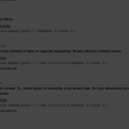
6
e oferta
rtuguês
ción calidad-precio
: 5
Material
: 4
Color
: 5
/5
/5
/5
2026
muy cómoda y tiene un aspecto estupendo. Buena relación calidad-precio.
lish
ción calidad-precio
: 5
Talla
: Talla perfecta
Material
: 5
Color
: 4
/5
/5
/5
e producto
26
o unisex. Yo, como mujer, lo he pedido y me queda bien. No son demasiado ancha
modas.
utsch
ción calidad-precio
: 5
Talla
: Talla perfecta
Material
: 5
Color
: 5
/5
/5
/5
e producto
6