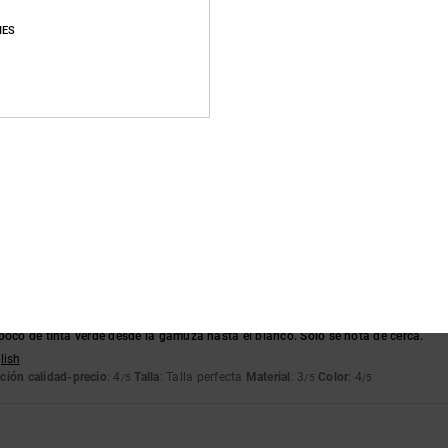
Puntuación media
IES
4.7
/5
basado en
246 reseñas verificadas
desde septiembre 2025
El 83% de nuestros clientes recomiendan este producto
lación calidad-precio
Talla
Material
4.7
4.8
Demasiado pequeño
Demasiado grande
poco de tinta verde desde la gamuza hasta el blanco. Solo se nota de cerca.
lish
ción calidad-precio
: 4
Talla
: Talla perfecta
Material
: 3
Color
: 4
/5
/5
/5