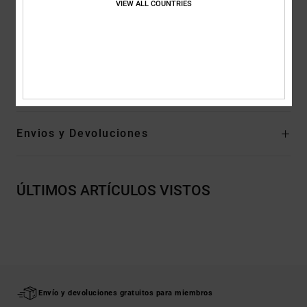
VIEW ALL COUNTRIES
Suela exterior con huella DC custom
Suela con diseño espigado
Composición
Parte superior: Textil (algodón) / Forro: Textil /
Suela: Textil - Caucho para fuera de EE. UU.
Envios y Devoluciones
ÚLTIMOS ARTÍCULOS VISTOS
Envío y devoluciones gratuitos para miembros