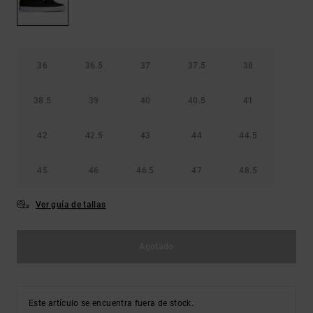
Bolsos &
respuestas a
Mochilas
las
preguntas
más
Carteras
frecuentes y
36
36.5
37
37.5
38
accede a
nuestro
formulario
38.5
39
40
40.5
41
de contacto.
42
42.5
43
44
44.5
Consultar
las FAQ
45
46
46.5
47
48.5
Ver guía de tallas
Agotado
Este artículo se encuentra fuera de stock.