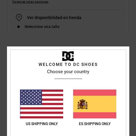
Comprar otras opciones
Ver disponibilidad en tienda
Seleccione una talla
Detalles & características
WELCOME TO DC SHOES
Dcshoes ADYS300644</br>Manual Hi Txse - Zapatillas Altas
Choose your country
para Hombre
Style
ADYS300644
Código de color
bkw
Características
Cuerpo:
Cuerpo de lona especial
Diseño clásico de empeine deconstruido
US SHIPPING ONLY
ES SHIPPING ONLY
Marca DC
La plantilla IMPACT-ALG aporta amortiguación