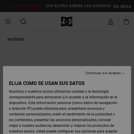
Pasar
a
DOBLE PROMO*:
25% EXTRA SOBRE LAS OFERTAS
Ver ahora
la
información
del
producto
HOMBRE
AGOTADO
ESSENTIALS
ESSENTIALS
ESSENTIALS
SKATE
SNOW
OFERTAS
Accede a tu
Stag
Astrix
Nueva
Nueva
Gorras &
Chelsea
Pixie
Nueva
Chaquetas
Court
Nueva
Nueva
Gorras y
Zapatillas
Team
Chaquetas
Botas de
Botas de
Zapatos
Zapatos
Zapatos
pedido
SHOP
SHOP
HOMBRE
Colección
Colección
Sombreros
Colección
Snowboard
Graffik
Colección
Colección
Sombreros
Skate
Snowboard
Snowboard
Snowboard
HOMBRE
MUJER
DESTACADOS
DESTACADOS
CALZADO
Court
Ducati
Court
Astrix
Guías de
Ropa
Complementos
Ofertas
Envio
COMUNIDAD
OFERTAS
Graffik
Skate
Sudaderas
Gorros
Graffik
Sneakers
Pantalones
Pure
Skate
Camisetas
Gorros
Ver Todo
compra
Pantalones
Chaquetas
Chaquetas
Ropa
SNOW
MUJER
Snowboard
Snowboard
Snowboard
Continuar sin aceptar
NIÑOS
ZAPATOS
ZAPATOS
ROPA
DC
DC
Complementos
Snow
SHOP
Devoluciones
Lynx
Command
Sneakers
Camisetas
Bolsos &
View All
Command
Skate
Stag
Zapatos de
Sudaderas
Mochilas y
Pantalones
Complementos
MUJER
ELIJA CÓMO SE USAN SUS DATOS
OFERTAS
Mochilas
Ver Todo
Bebé
Bolsos
Botas de
Pantalones
Nosotros y nuestros socios utilizamos cookies o la tecnología
SKATE
ROPA
ROPA
COMPLEMENTOS
SNOW
NIÑOS
Snowboard
Snowboard
correspondiente para almacenar y/o acceder a la información en el
Pago
Pure
Manteca
Flip Flops
Camisas
Manteca
Chanclas
Chaquetas
Gorros
Ofertas
SNOW
dispositivo. Esta información personal (como datos de navegación
Ver Todo
Sneakers
y Abrigos
Ver Todo
Snow
SHOP
y dirección IP) puede utilizarse para: presentarle anuncios y
COURT
COMPLEMENTOS
Chanclas
Botas de
Accesorios
NIÑOS
contenido personalizados, medir el rendimiento de la publicidad y
Tarjeta de
GRAFFIK
Net
Construct
Botas de
Vaqueros
Best
Botas de
Ver Todo
Invierno
los contenidos, presentar las anuncios personalizados, conocer
regalo
Invierno
Sellers
Snowboard
Ver Todo
Camisas
Chaquetas
mejor a nuestra audiencia, desarrollar y mejorar los productos de
Chaquetas
Ver Todo
y Abrigos
nuestros socios. Usted puede configurar sus opciones para aceptar
SNOW
Ver Todo
Ascend
Chaquetas
y Abrigos