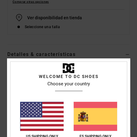
Comprar otras opciones
Ver disponibilidad en tienda
Seleccione una talla
Detalles & características
Zapatillas Altas Azul Hombre
WELCOME TO DC SHOES
Style
ADYS300741
Código de color
ngm
Choose your country
Características
Ante resistente al agua y empeine de Cordura
Parte superior con diseño deconstruido
Forro de lana prensada
La tecnología Impact-ALG ™ cuenta con una bolsa de aire
de poliuretano para proporcionar mayor amortiguación y
US SHIPPING ONLY
ES SHIPPING ONLY