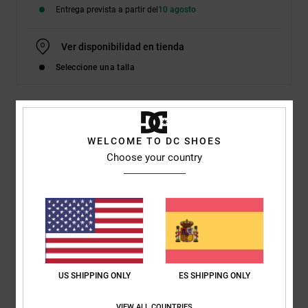
Entrega prevista a partir del
10 agosto
Ver disponibilidad en tienda
Seleccione una talla
Detalles & características
WELCOME TO DC SHOES
Choose your country
Dcshoes ADJS300280</br>Manual Platform - Flatform Shoes
for Women
Style
ADJS300280
Código de color
bkw
Características
Upper:
Textile [cotton] upper construction
US SHIPPING ONLY
ES SHIPPING ONLY
Timeless deconstructed upper
DC branding
VIEW ALL COUNTRIES