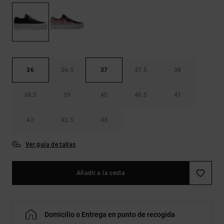
Bolsos &
respuestas a
Mochilas
las
preguntas
más
Carteras
frecuentes y
accede a
nuestro
36
36.5
37
37.5
38
formulario
de contacto.
38.5
39
40
40.5
41
Consultar
las FAQ
42
42.5
43
Ver guía de tallas
Añadir a la cesta
Domicilio o Entrega en punto de recogida