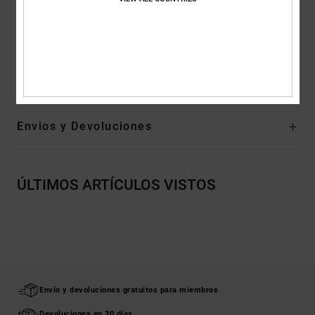
IMPACT-ALG footbed provides cushioning
Outsole with custom DC Pill and Herringbone tread pattern
Composición
Upper: Textile (Cotton) / Lining: Textile / Outsole:
Textile - Rubber For Non-USA
Envios y Devoluciones
ÚLTIMOS ARTÍCULOS VISTOS
Envío y devoluciones gratuitos para miembros
Devoluciones en 30 días