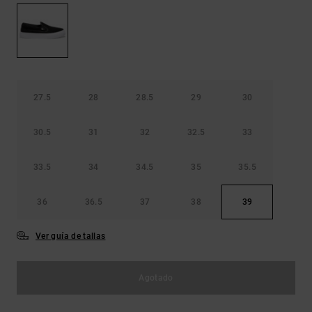
Bolsos &
respuestas a
Mochilas
las
preguntas
más
Carteras
frecuentes y
accede a
nuestro
27.5
28
28.5
29
30
formulario
de contacto.
30.5
31
32
32.5
33
Consultar
las FAQ
33.5
34
34.5
35
35.5
36
36.5
37
38
39
Ver guía de tallas
Agotado