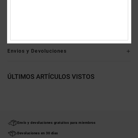
Suela exterior con diseño de espiga DC Pill
Composición
Empeine: cuero [vaca], Tejido interior: textil, Suela
exterior: Goma
Envios y Devoluciones
ÚLTIMOS ARTÍCULOS VISTOS
Envío y devoluciones gratuitos para miembros
Devoluciones en 30 días