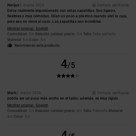
Nerijus
3. marzo 2026
Compra verificada
Estoy realmente impresionado con estas zapatillas. Son ligeras,
flexibles y muy cómodas. Olían un poco a plástico cuando abrí la caja,
pero eso no viene al caso. Las zapatillas son increíbles.
Mostrar original - English
Comodidad
: 5
Relación calidad-precio
: 5
Talla
: Talla perfecta
/5
/5
Material
: 5
Color
: 5
/5
/5
Recomiendo este producto
4
/5
Mark
2. marzo 2026
Compra verificada
podría ser un poco más ancho en el talón; además, es muy rígido
Mostrar original - English
Comodidad
: 3
Relación calidad-precio
: 4
Talla
: Pequeño
Material
:
/5
/5
4
Color
: 3
/5
/5
4