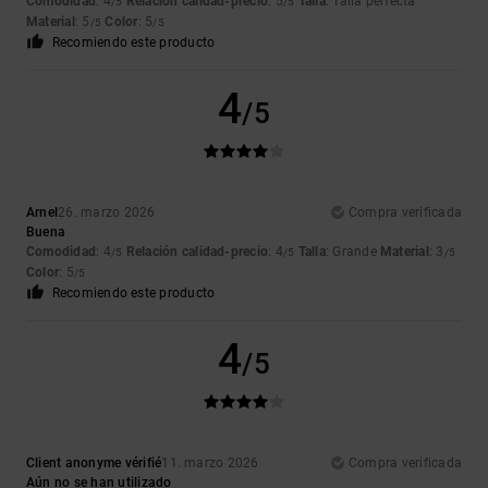
Comodidad
: 4
Relación calidad-precio
: 5
Talla
: Talla perfecta
/5
/5
Material
: 5
Color
: 5
/5
/5
Recomiendo este producto
4
/5
Arnel
26. marzo 2026
Compra verificada
Buena
Comodidad
: 4
Relación calidad-precio
: 4
Talla
: Grande
Material
: 3
/5
/5
/5
Color
: 5
/5
Recomiendo este producto
4
/5
Client anonyme vérifié
11. marzo 2026
Compra verificada
Aún no se han utilizado