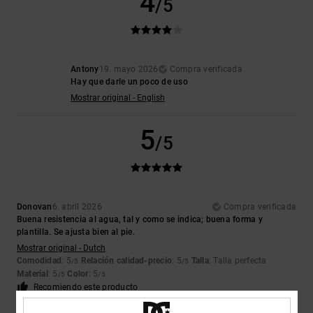
4
/5
Antony
19. mayo 2026
Compra verificada
Hay que darle un poco de uso
Mostrar original - English
5
/5
Donovan
6. abril 2026
Compra verificada
Buena resistencia al agua, tal y como se indica; buena forma y
plantilla. Se ajusta bien al pie.
Mostrar original - Dutch
Comodidad
: 5
Relación calidad-precio
: 5
Talla
: Talla perfecta
/5
/5
Material
: 5
Color
: 5
/5
/5
Recomiendo este producto