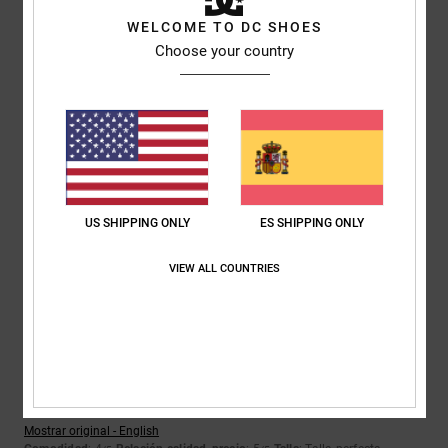
5
/5
WELCOME TO DC SHOES
Choose your country
Donovan
6. abril 2026
Compra verificada
Buena resistencia al agua, tal y como se indica; buena forma y
plantilla. Se ajusta bien al pie.
Mostrar original - Dutch
Comodidad
: 5
Relación calidad-precio
: 5
Talla
: Talla perfecta
/5
/5
Material
: 5
Color
: 5
/5
/5
US SHIPPING ONLY
ES SHIPPING ONLY
Recomiendo este producto
VIEW ALL COUNTRIES
5
/5
Qhinga
26. marzo 2026
Compra verificada
Es una bota excelente
Mostrar original - English