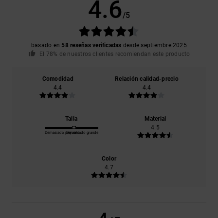
4.6
/5
basado en
58 reseñas verificadas
desde septiembre 2025
El 78% de nuestros clientes recomiendan este producto
Comodidad
Relación calidad-precio
4.4
4.4
Talla
Material
4.5
Demasiado pequeño
Demasiado grande
Color
4.7