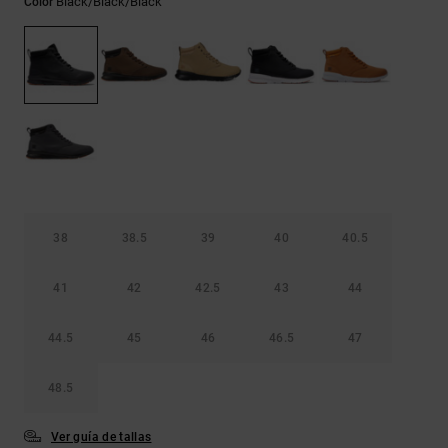
Black/black/black
Color
Bolsos &
respuestas a
Mochilas
las
preguntas
más
Carteras
frecuentes y
accede a
nuestro
formulario
de contacto.
Consultar
las FAQ
38
38.5
39
40
40.5
41
42
42.5
43
44
44.5
45
46
46.5
47
48.5
Ver guía de tallas