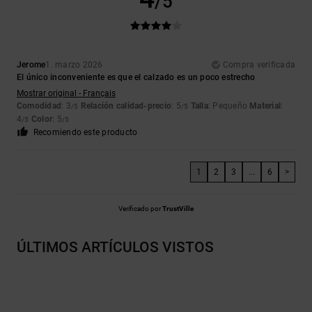
/5
Jerome
1. marzo 2026
Compra verificada
El único inconveniente es que el calzado es un poco estrecho
Mostrar original - Français
Comodidad
: 3
Relación calidad-precio
: 5
Talla
: Pequeño
Material
:
/5
/5
4
Color
: 5
/5
/5
Recomiendo este producto
1
2
3
...
6
>
Verificado por
TrustVille
ÚLTIMOS ARTÍCULOS VISTOS