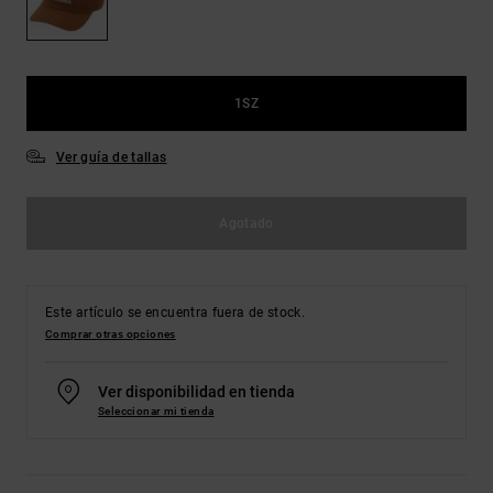
Bolsos &
respuestas a
Mochilas
las
preguntas
más
Carteras
frecuentes y
1SZ
accede a
nuestro
formulario
Ver guía de tallas
de contacto.
Consultar
Agotado
las FAQ
Este artículo se encuentra fuera de stock.
Comprar otras opciones
Ver disponibilidad en tienda
Seleccionar mi tienda