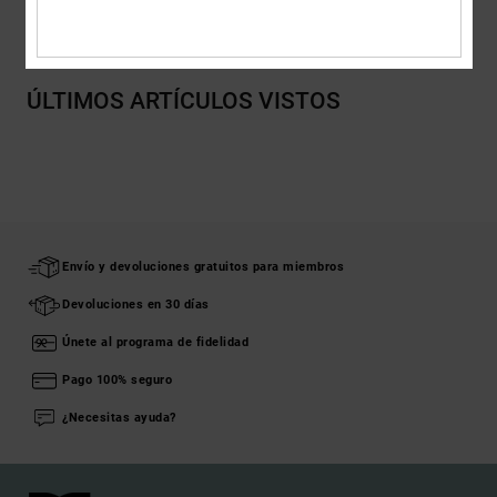
Envios y Devoluciones
ÚLTIMOS ARTÍCULOS VISTOS
Envío y devoluciones gratuitos para miembros
Devoluciones en 30 días
Únete al programa de fidelidad
Pago 100% seguro
¿Necesitas ayuda?