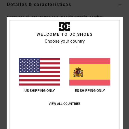
Detalles & características
Gorra con Ajuste Posterior a Presión Marrón Hombre
Style
ADYHA04227
Código de color
cmw0
WELCOME TO DC SHOES
Características
Choose your country
Colección:
Capsule
Tejido:
sarga de algodón [280 g / m2]
Construcción:
Construcción de 5 paneles estructurada
Visera:
visera curva
Cierre:
cierre a presión
Marca:
parche NO. 94 DC Shoes con bordes cosidos en el
US SHIPPING ONLY
ES SHIPPING ONLY
centro de la parte frontal
VIEW ALL COUNTRIES
Composición
[Tejido principal] 100% algodón