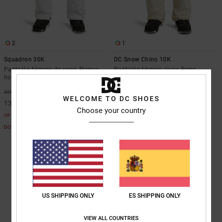
2
1
Squadron 30K
DC Snow Chino 10K
Pantalón técnico de snow Blanco
Pantalón técnico snow Beige
hombre
hombre
55%
55%
300,00 €
160,00 €
WELCOME TO DC SHOES
135,00 €
72,00 €
Choose your country
OFERTAS
OFERTAS
DOBLE PROMO -25% EXTRA
DOBLE PROMO -25% EXTRA
US SHIPPING ONLY
ES SHIPPING ONLY
VIEW ALL COUNTRIES