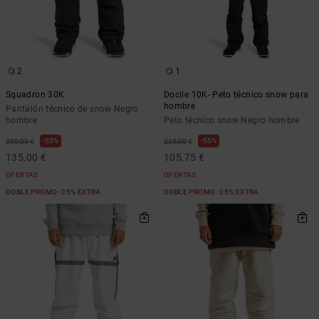
Bolsos &
respuestas a
Mochilas
las
preguntas
más
Carteras
frecuentes y
2
1
accede a
nuestro
Squadron 30K
Docile 10K- Peto técnico snow para
formulario
hombre
Pantalón técnico de snow Negro
de contacto.
hombre
Peto técnico snow Negro hombre
Consultar
55%
55%
300,00 €
235,00 €
las FAQ
135,00 €
105,75 €
OFERTAS
OFERTAS
DOBLE PROMO -25% EXTRA
DOBLE PROMO -25% EXTRA