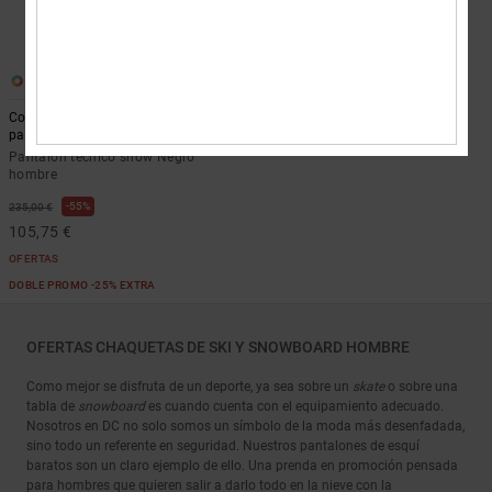
1
Code 15K- Pantalón técnico snow
para hombre
Pantalón técnico snow Negro
hombre
55%
235,00 €
105,75 €
OFERTAS
DOBLE PROMO -25% EXTRA
OFERTAS CHAQUETAS DE SKI Y SNOWBOARD HOMBRE
Como mejor se disfruta de un deporte, ya sea sobre un
skate
o sobre una
tabla de
snowboard
es cuando cuenta con el equipamiento adecuado.
Nosotros en DC no solo somos un símbolo de la moda más desenfadada,
sino todo un referente en seguridad. Nuestros pantalones de esquí
baratos son un claro ejemplo de ello. Una prenda en promoción pensada
para hombres que quieren salir a darlo todo en la nieve con la