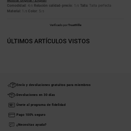
Mostrar original - English
Comodidad
: 4
Relación calidad-precio
: 1
Talla
: Talla perfecta
/5
/5
Material
: 1
Color
: 5
/5
/5
Verificado por
TrustVille
ÚLTIMOS ARTÍCULOS VISTOS
Envío y devoluciones gratuitos para miembros
Devoluciones en 30 días
Únete al programa de fidelidad
Pago 100% seguro
¿Necesitas ayuda?