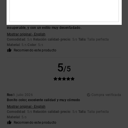
Stephen
10. julio 2026
Compra verificada
Son unas zapatillas muy cómodas y resistentes, de una calidad
insuperable, y con un estilo muy desenfadado.
Mostrar original - English
Comodidad
: 5
Relación calidad-precio
: 5
Talla
: Talla perfecta
/5
/5
Material
: 5
Color
: 5
/5
/5
Recomiendo este producto
5
/5
Ros
9. julio 2026
Compra verificada
Bonito color, excelente calidad y muy cómodo
Mostrar original - English
Comodidad
: 5
Relación calidad-precio
: 5
Talla
: Talla perfecta
/5
/5
Material
: 5
/5
Recomiendo este producto