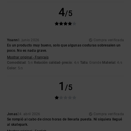
4
/5
Yoann
8. junio 2026
Compra verificada
Es un producto muy bueno, solo que algunas costuras sobresalen un
poco. No es nada grave.
Mostrar original - Français
Comodidad
: 5
Relación calidad-precio
: 4
Talla
: Grande
Material
: 4
/5
/5
/5
Color
: 5
/5
1
/5
Jonas
24. abril 2026
Compra verificada
Se rompió al cabo de cinco horas de llevarla puesta. Ni siquiera llegué
al skatepark.