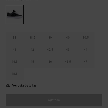
Bolsos &
respuestas a
Mochilas
las
preguntas
más
Carteras
frecuentes y
accede a
nuestro
formulario
38
38.5
39
40
40.5
de contacto.
Consultar
41
42
42.5
43
44
las FAQ
44.5
45
46
46.5
47
48.5
Ver guía de tallas
Agotado