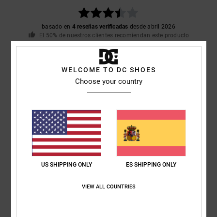
basado en
4 reseñas verificadas
desde abril 2026
El 50% de nuestros clientes recomiendan este producto
Comodidad
Relación calidad-precio
4.8
3.8
WELCOME TO DC SHOES
Choose your country
Talla
Material
3.8
Demasiado pequeño
Demasiado grande
Color
5.0
US SHIPPING ONLY
ES SHIPPING ONLY
VIEW ALL COUNTRIES
5
/5