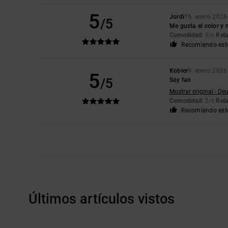
5
Jordi
15. enero 2026
/5
Me gusta el color y 
Comodidad
: 5
Rela
/5
Recomiendo est
Kobler
9. enero 2026
5
/5
Soy fan
Mostrar original - De
Comodidad
: 5
Rela
/5
Recomiendo est
Últimos artículos vistos