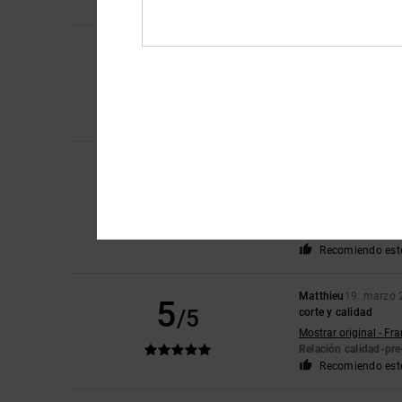
Recomiendo est
Isabelle
13. mayo 20
5
/5
Las costuras y el te
Mostrar original - Fr
Comodidad
: 5
Rela
/5
Recomiendo est
Lukasz
13. abril 202
5
Una relación calidad-
/5
¡¡¡Buen trabajo!!
Mostrar original - Eng
Comodidad
: 5
Rela
/5
Recomiendo est
Matthieu
19. marzo 
5
/5
corte y calidad
Mostrar original - Fr
Relación calidad-pre
Recomiendo est