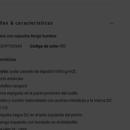
lles & características
era con capucha Beige hombre
EDYFT03549
Código de color
tfl0
erísticas
ejido:
polar pesado de algodón [450 g/m2]
orte estándar
olsillos canguro
inta espigada en la parte posterior del cuello
jales y cordón redondeado con puntas metálicas y la marca DC
E CO
tiqueta negra DC en el lado izquierdo del pecho
anga izquierda con bordado en el dobladillo
etalles DC 1994