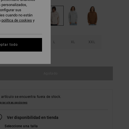
s personalizados,
onfigurar sus
kies cuando no están
a
política de cookies
y
S
M
L
XL
XXL
eptar todo
r guía de tallas
Agotado
 artículo se encuentra fuera de stock.
rar otras opciones
Ver disponibilidad en tienda
Seleccione una talla