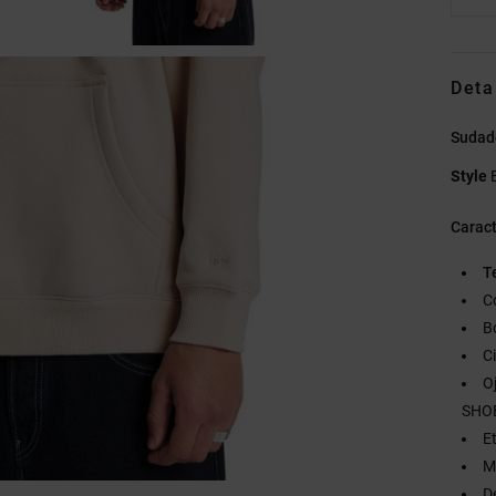
Deta
Sudad
Style
Caract
T
C
B
C
O
SHO
E
M
D