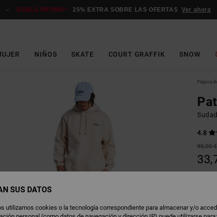
DOBLE PROMO*:
25% EXTRA SOBRE LAS OFERTAS
Ver ahora
MUJER
NIÑOS
SKATE
COURT GRAFFIK
SNOW
Página de
Pat
Sudad
4.8
90,00 
33,
OFERT
DOBLE
AN SUS DATOS
s utilizamos cookies o la tecnología correspondiente para almacenar y/o acced
O
Color
rmación personal (como datos de navegación y dirección IP) puede utilizarse para