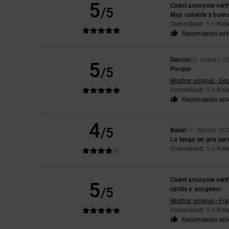
5
Client anonyme vérif
/5
Muy caliente y buen
Comodidad
: 5
Rela
/5
Recomiendo est
Dennis
25. febrero 2
5
/5
Porque
Mostrar original - De
Comodidad
: 5
Rela
/5
Recomiendo est
4
/5
Belén
17. febrero 20
La tengo en gris per
Comodidad
: 5
Rela
/5
Client anonyme vérif
5
/5
cálido y acogedor
Mostrar original - Fr
Comodidad
: 5
Rela
/5
Recomiendo est