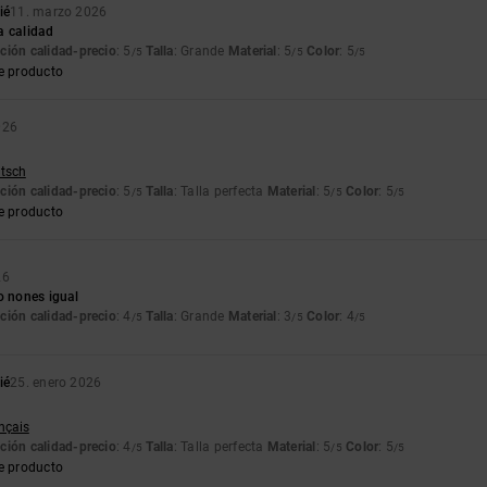
ié
11. marzo 2026
a calidad
ción calidad-precio
: 5
Talla
: Grande
Material
: 5
Color
: 5
/5
/5
/5
e producto
026
utsch
ción calidad-precio
: 5
Talla
: Talla perfecta
Material
: 5
Color
: 5
/5
/5
/5
e producto
26
o nones igual
ción calidad-precio
: 4
Talla
: Grande
Material
: 3
Color
: 4
/5
/5
/5
ié
25. enero 2026
ançais
ción calidad-precio
: 4
Talla
: Talla perfecta
Material
: 5
Color
: 5
/5
/5
/5
e producto