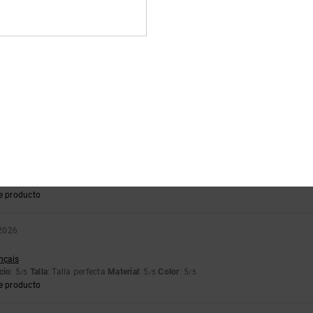
e producto
26
jido son de muy buena calidad
ançais
ción calidad-precio
: 5
Talla
: Talla perfecta
Material
: 5
Color
: 5
/5
/5
/5
e producto
6
precio excelente. 40 £... ¡¡¡No hay nada de esa calidad a ese precio!!! Algodón g
lish
ción calidad-precio
: 5
Talla
: Talla perfecta
Material
: 5
Color
: 5
/5
/5
/5
e producto
2026
ançais
cio
: 5
Talla
: Talla perfecta
Material
: 5
Color
: 5
/5
/5
/5
e producto