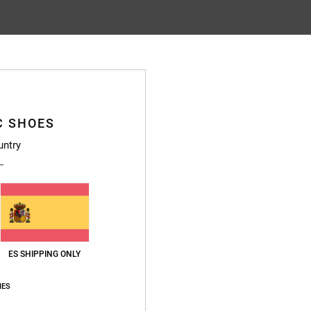
Puntuación media
4.8
/5
C SHOES
basado en
14 reseñas verificadas
desde octubre 2025
El 93% de nuestros clientes recomiendan este producto
untry
lación calidad-precio
Talla
Material
4.4
4.8
Demasiado pequeño
Demasiado grande
ES SHIPPING ONLY
IES
utsch
ción calidad-precio
: 4
Talla
: Grande
Material
: 4
Color
: 4
/5
/5
/5