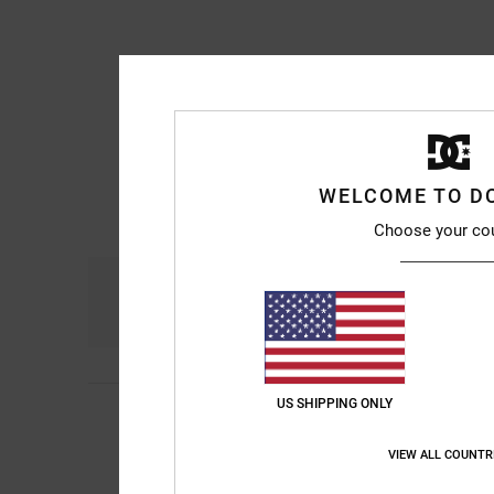
WELCOME TO D
Choose your co
Comodidad
Re
5.0
US SHIPPING ONLY
Heiko
25. junio 2026
4
/5
Porque soy majo
VIEW ALL COUNTR
Mostrar original - De
Comodidad
: 5
Rela
/5