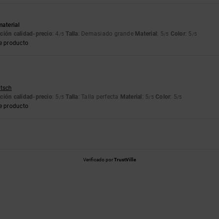
material
ción calidad-precio
: 4
Talla
: Demasiado grande
Material
: 5
Color
: 5
/5
/5
/5
e producto
utsch
ción calidad-precio
: 5
Talla
: Talla perfecta
Material
: 5
Color
: 5
/5
/5
/5
e producto
Verificado por
TrustVille