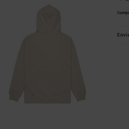
Compo
Envi