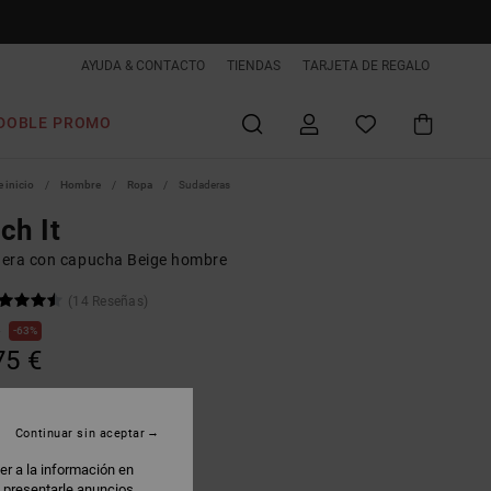
AYUDA & CONTACTO
TIENDAS
TARJETA DE REGALO
DOBLE PROMO
 inicio
Hombre
Ropa
Sudaderas
ch It
era con capucha Beige hombre
(14 Reseñas)
€
63%
75 €
AS
 PROMO -25% EXTRA
Continuar sin aceptar
er a la información en
atmeal
: presentarle anuncios