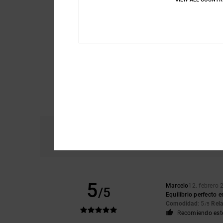
Comodidad
Re
5.0
5
Marcelo
12. febrero
/5
Equilibrio perfecto 
Comodidad
: 5
Rela
/5
Recomiendo est