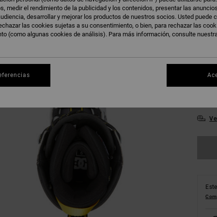
s, medir el rendimiento de la publicidad y los contenidos, presentar las anuncio
udiencia, desarrollar y mejorar los productos de nuestros socios. Usted puede c
echazar las cookies sujetas a su consentimiento, o bien, para rechazar las coo
nto (como algunas cookies de análisis). Para más información, consulte nuestr
39
eferencias
Ac
43
Ve
Este
Comp