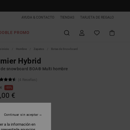
AYUDA & CONTACTO
TIENDAS
TARJETA DE REGALO
DOBLE PROMO
 inicio
Hombre
Zapatos
Botas de Snowboard
mier Hybrid
 de snowboard BOA® Multi hombre
(4 Reseñas)
 €
55%
,00 €
AS
 PROMO -25% EXTRA
Continuar sin aceptar
er a la información en
lack/grey/yellow
: presentarle anuncios