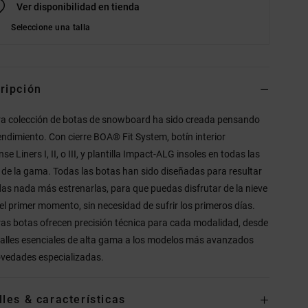
Ver disponibilidad en tienda
Seleccione una talla
ripción
a colección de botas de snowboard ha sido creada pensando
rendimiento. Con cierre BOA® Fit System, botín interior
e Liners I, II, o III, y plantilla Impact-ALG insoles en todas las
 de la gama. Todas las botas han sido diseñadas para resultar
s nada más estrenarlas, para que puedas disfrutar de la nieve
el primer momento, sin necesidad de sufrir los primeros días.
as botas ofrecen precisión técnica para cada modalidad, desde
talles esenciales de alta gama a los modelos más avanzados
vedades especializadas.
lles & características