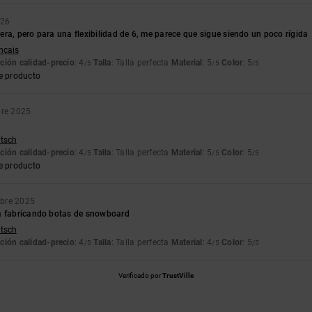
026
ra, pero para una flexibilidad de 6, me parece que sigue siendo un poco rígida
ançais
ción calidad-precio
: 4
Talla
: Talla perfecta
Material
: 5
Color
: 5
/5
/5
/5
e producto
bre 2025
utsch
ción calidad-precio
: 4
Talla
: Talla perfecta
Material
: 5
Color
: 5
/5
/5
/5
e producto
mbre 2025
a fabricando botas de snowboard
utsch
ción calidad-precio
: 4
Talla
: Talla perfecta
Material
: 4
Color
: 5
/5
/5
/5
Verificado por
TrustVille