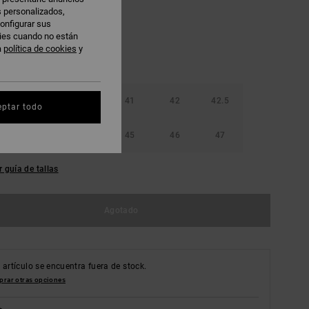
s personalizados,
onfigurar sus
kies cuando no están
a
política de cookies
y
40
40.5
41
42
42.5
eptar todo
44
44.5
45
46
47
r guía de tallas
Agotado
 artículo se encuentra fuera de stock.
rar otras opciones