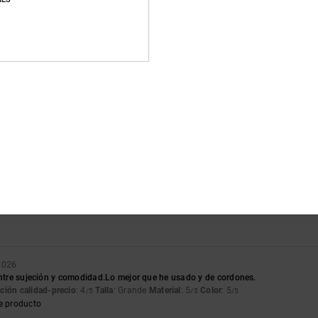
Puntuación media
4.8
/5
basado en
4 reseñas verificadas
desde noviembre 2025
El 75% de nuestros clientes recomiendan este producto
lación calidad-precio
Talla
Material
4.0
4.8
Demasiado pequeño
Demasiado grande
 2026
entre sujeción y comodidad.Lo mejor que he usado y de cordones.
ción calidad-precio
: 4
Talla
: Grande
Material
: 5
Color
: 5
/5
/5
/5
e producto