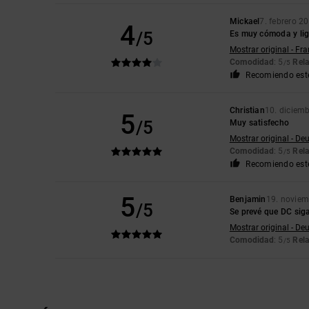
Mickael
7. febrero 2
4
/5
Es muy cómoda y lige
Mostrar original - Fr
Comodidad
: 5
Rela
/5
Recomiendo est
Christian
10. diciem
5
/5
Muy satisfecho
Mostrar original - De
Comodidad
: 5
Rela
/5
Recomiendo est
5
Benjamin
19. novie
/5
Se prevé que DC sig
Mostrar original - De
Comodidad
: 5
Rela
/5