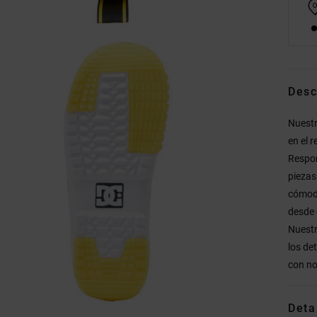
Desc
Nuestr
en el 
Respons
piezas
cómoda
desde 
Nuestr
los de
con no
Deta