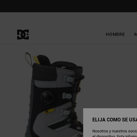
Pasar
a
la
información
del
producto
HOMBRE
ELIJA CÓMO SE US
Nosotros y nuestros socio
el dispositivo. Esta info