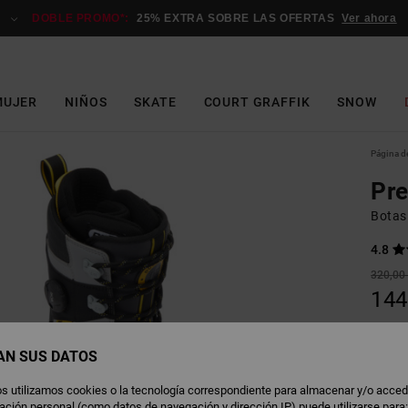
DOBLE PROMO*:
25% EXTRA SOBRE LAS OFERTAS
Ver ahora
MUJER
NIÑOS
SKATE
COURT GRAFFIK
SNOW
Página de
Pre
Botas
4.8
320,00
144
OFERT
DOBLE
AN SUS DATOS
s utilizamos cookies o la tecnología correspondiente para almacenar y/o acced
B
Color
rmación personal (como datos de navegación y dirección IP) puede utilizarse para