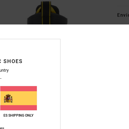
Envi
C SHOES
untry
ES SHIPPING ONLY
IES