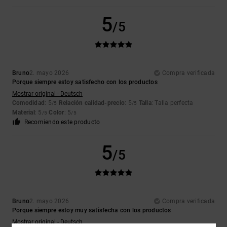
5
/5
Bruno
2. mayo 2026
Compra verificada
Porque siempre estoy satisfecho con los productos
Mostrar original - Deutsch
Comodidad
: 5
Relación calidad-precio
: 5
Talla
: Talla perfecta
/5
/5
Material
: 5
Color
: 5
/5
/5
Recomiendo este producto
5
/5
Bruno
2. mayo 2026
Compra verificada
Porque siempre estoy muy satisfecha con los productos
Mostrar original - Deutsch