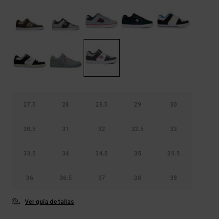
Bolsos &
respuestas a
Mochilas
las
preguntas
más
Carteras
frecuentes y
accede a
nuestro
formulario
de contacto.
Consultar
las FAQ
27.5
28
28.5
29
30
30.5
31
32
32.5
33
33.5
34
34.5
35
35.5
36
36.5
37
38
39
Ver guía de tallas