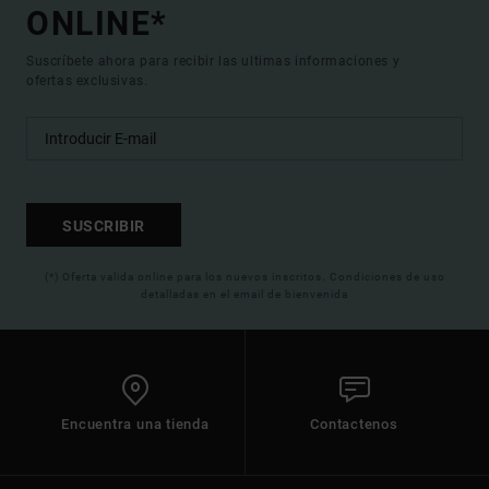
ONLINE*
Suscríbete ahora para recibir las ultimas informaciones y
ofertas exclusivas.
SUSCRIBIR
(*) Oferta valida online para los nuevos inscritos. Condiciones de uso
detalladas en el email de bienvenida
Encuentra una tienda
Contactenos