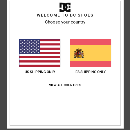
Comodidad
: 5
Relación calidad-precio
: 5
Talla
: Talla perfecta
/5
/5
Material
: 5
Color
: 5
/5
/5
Recomiendo este producto
WELCOME TO DC SHOES
Choose your country
5
/5
Lukas
30. abril 2026
Compra verificada
Perfecto
Mostrar original - Deutsch
US SHIPPING ONLY
ES SHIPPING ONLY
Comodidad
: 5
Relación calidad-precio
: 5
Talla
: Talla perfecta
/5
/5
Material
: 5
Color
: 5
/5
/5
VIEW ALL COUNTRIES
Recomiendo este producto
5
/5