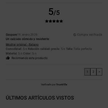
5
/5
Gaspare
19. enero 2026
Compra verificada
Un calzado cómodo y resistente
Mostrar original - Italiano
Comodidad
: 5
Relación calidad-precio
: 5
Talla
: Talla perfecta
/5
/5
Material
: 5
Color
: 5
/5
/5
Recomiendo este producto
1
2
>
Verificado por
TrustVille
ÚLTIMOS ARTÍCULOS VISTOS