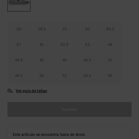
Bolsos &
respuestas a
Mochilas
las
preguntas
más
Carteras
frecuentes y
38
38.5
39
40
40.5
accede a
nuestro
formulario
41
42
42.5
43
44
de contacto.
44.5
45
46
46.5
47
Consultar
las FAQ
48.5
50
52
53.5
55
Ver guía de tallas
Agotado
Este artículo se encuentra fuera de stock.