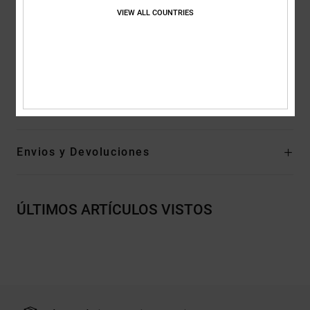
VIEW ALL COUNTRIES
Suela exterior ligera Unilite ™ para mayor comodidad y
soporte
Dibujo Pill Pattern de marca registrada por DC
Composición
Parte superior: sintético / material interior: textil /
suela exterior: goma
Envios y Devoluciones
ÚLTIMOS ARTÍCULOS VISTOS