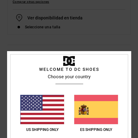
Comprar otras opciones
Ver disponibilidad en tienda
Seleccione una talla
Detalles & características
Zapatillas Altas Blanco Hombre
WELCOME TO DC SHOES
Choose your country
Style
ADYS400093
Código de color
tbp
Características
Empeine: cuero y material sintético
Cordones elásticos
Lengüeta y cuello acolchados con espuma para mayor
confort y sujeción
US SHIPPING ONLY
ES SHIPPING ONLY
Revestimiento en la puntera para mayor durabilidad