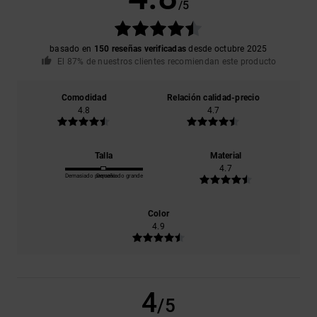
/5
basado en
150 reseñas verificadas
desde octubre 2025
El 87% de nuestros clientes recomiendan este producto
Comodidad
Relación calidad-precio
4.8
4.7
Talla
Material
4.7
Demasiado pequeño
Demasiado grande
Color
4.9
4
/5