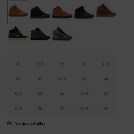
Bolsos &
respuestas a
Mochilas
las
preguntas
más
Carteras
frecuentes y
accede a
nuestro
formulario
de contacto.
Consultar
las FAQ
38
38.5
39
40
40.5
41
42
42.5
43
44
44.5
45
46
46.5
47
48.5
50
52
53.5
55
Ver guía de tallas