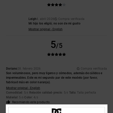
Leigh
4. abril 2026
Compra verificada
Mi hijo los eligió; no son de mi gusto
Mostrar original - English
5
/5
Doriano
28. febrero 2026
Compra verificada
Son voluminosos, pero muy ligeros y cómodos, además de cálidos e
impermeables. Este es mi segundo par de este modelo (por favor,
fabricad más en color naranja).
Mostrar original - English
Comodidad
: 5
Relación calidad-precio
: 5
Talla
: Talla perfecta
/5
/5
Material
: 5
Color
: 4
/5
/5
Recomiendo este producto