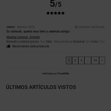
5
/5
John
8. febrero 2026
Compra verificada
Es cómodo, queda muy bien y además abriga
Mostrar original - English
Relación calidad-precio
: 5
Talla
: Talla perfecta
Material
: 5
Color
: 5
/5
/5
/5
Recomiendo este producto
1
2
3
...
15
>
Verificado por
TrustVille
ÚLTIMOS ARTÍCULOS VISTOS