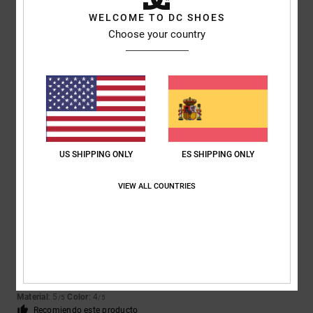
5
/5
WELCOME TO DC SHOES
Choose your country
Phillip
24. febrero 2026
Compra verificada
Excelente precio, excelente calidad
Mostrar original - English
Relación calidad-precio
: 5
Talla
: Talla perfecta
Material
: 5
Color
: 5
/5
/5
/5
Recomiendo este producto
US SHIPPING ONLY
ES SHIPPING ONLY
5
/5
VIEW ALL COUNTRIES
Johann
23. febrero 2026
Compra verificada
Cómoda y resistente
Mostrar original - Deutsch
Comodidad
: 5
Relación calidad-precio
: 4
Talla
: Talla perfecta
/5
/5
Material
: 5
Color
: 4
/5
/5
Recomiendo este producto