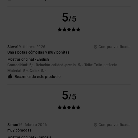
5
/5
Steve
19. febrero 2026
Compra verificada
Unas botas cómodas y muy bonitas
Mostrar original - English
Comodidad
: 5
Relación calidad-precio
: 5
Talla
: Talla perfecta
/5
/5
Material
: 5
Color
: 5
/5
/5
Recomiendo este producto
5
/5
Simon
16. febrero 2026
Compra verificada
muy cómodas
Mostrar original - Français