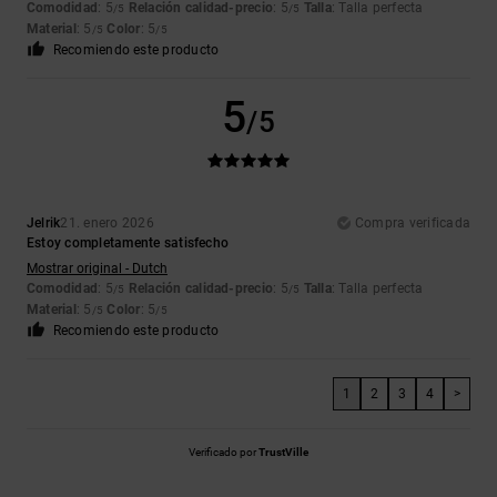
Comodidad
: 5
Relación calidad-precio
: 5
Talla
: Talla perfecta
/5
/5
Material
: 5
Color
: 5
/5
/5
Recomiendo este producto
5
/5
Jelrik
21. enero 2026
Compra verificada
Estoy completamente satisfecho
Mostrar original - Dutch
Comodidad
: 5
Relación calidad-precio
: 5
Talla
: Talla perfecta
/5
/5
Material
: 5
Color
: 5
/5
/5
Recomiendo este producto
1
2
3
4
>
Verificado por
TrustVille