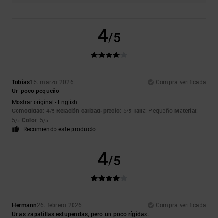
4
/5
Tobias
15. marzo 2026
Compra verificada
Un poco pequeño
Mostrar original - English
Comodidad
: 4
Relación calidad-precio
: 5
Talla
: Pequeño
Material
:
/5
/5
5
Color
: 5
/5
/5
Recomiendo este producto
4
/5
Hermann
26. febrero 2026
Compra verificada
Unas zapatillas estupendas, pero un poco rígidas.