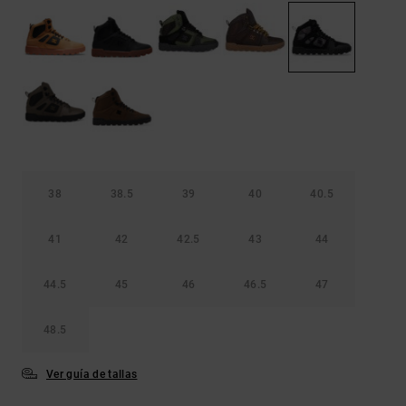
Bolsos &
respuestas a
Mochilas
las
preguntas
más
Carteras
frecuentes y
accede a
nuestro
formulario
de contacto.
Consultar
las FAQ
38
38.5
39
40
40.5
41
42
42.5
43
44
44.5
45
46
46.5
47
48.5
Ver guía de tallas