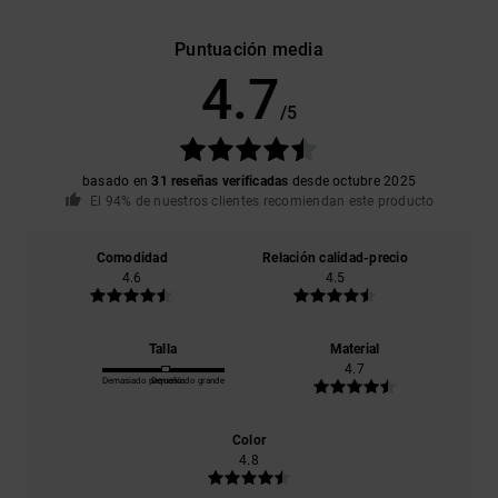
Puntuación media
4.7
/5
basado en
31 reseñas verificadas
desde octubre 2025
El 94% de nuestros clientes recomiendan este producto
Comodidad
Relación calidad-precio
4.6
4.5
Talla
Material
4.7
Demasiado pequeño
Demasiado grande
Color
4.8