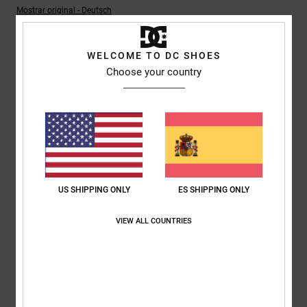
Mostrar original - Deutsch
Comodidad
: 4
Relación calidad-precio
: 4
Talla
: Talla perfecta
/5
/5
Material
: 4
Color
: 5
/5
/5
Recomiendo este producto
WELCOME TO DC SHOES
Choose your country
5
/5
CAROLINE
24. febrero 2026
Compra verificada
Bien hecho, a un precio fabuloso
Mostrar original - English
US SHIPPING ONLY
ES SHIPPING ONLY
Comodidad
: 5
Relación calidad-precio
: 5
Talla
: Talla perfecta
/5
/5
Material
: 5
Color
: 5
/5
/5
VIEW ALL COUNTRIES
Recomiendo este producto
5
/5