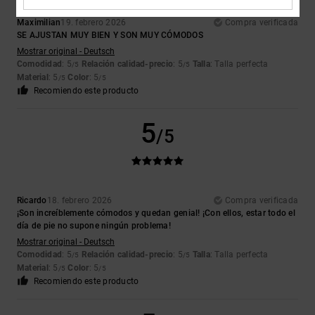
Maximilian
19. febrero 2026
Compra verificada
SE AJUSTAN MUY BIEN Y SON MUY CÓMODOS
Mostrar original - Deutsch
Comodidad
: 5
Relación calidad-precio
: 5
Talla
: Talla perfecta
/5
/5
Material
: 5
Color
: 5
/5
/5
Recomiendo este producto
5
/5
Ricardo
18. febrero 2026
Compra verificada
¡Son increíblemente cómodos y quedan genial! ¡Con ellos, estar todo el
día de pie no supone ningún problema!
Mostrar original - Deutsch
Comodidad
: 5
Relación calidad-precio
: 5
Talla
: Talla perfecta
/5
/5
Material
: 5
Color
: 5
/5
/5
Recomiendo este producto