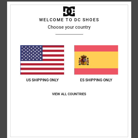
Mostrar original - Français
Comodidad
: 5
Relación calidad-precio
: 5
Talla
: Talla perfecta
/5
/5
Material
: 5
Color
: 5
/5
/5
WELCOME TO DC SHOES
Recomiendo este producto
Choose your country
4
/5
Yu-Li
2. julio 2026
Compra verificada
El plástico de la parte exterior del zapato se hunde y provoca molestias
US SHIPPING ONLY
ES SHIPPING ONLY
al caminar.
Mostrar original - English
Comodidad
: 2
Relación calidad-precio
: 2
Talla
: Talla perfecta
/5
/5
VIEW ALL COUNTRIES
Material
: 3
Color
: 5
/5
/5
5
/5