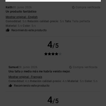
Keith
30. junio 2026
Compra verificada
Un producto fantástico
Mostrar original - English
Comodidad
: 5
Relación calidad-precio
: 5
Talla
: Talla perfecta
/5
/5
Material
: 5
Color
: 5
/5
/5
Recomiendo este producto
4
/5
Samuel
28. junio 2026
Compra verificada
Una talla y media más me habría venido mejor.
Mostrar original - Français
Comodidad
: 4
Relación calidad-precio
: 4
Material
: 5
Color
: 5
/5
/5
/5
/5
Recomiendo este producto
4
/5