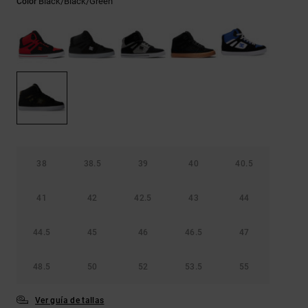
Black/black/green
Color
Bolsos &
respuestas a
Mochilas
las
preguntas
más
Carteras
frecuentes y
accede a
nuestro
formulario
de contacto.
Consultar
las FAQ
38
38.5
39
40
40.5
41
42
42.5
43
44
44.5
45
46
46.5
47
48.5
50
52
53.5
55
Ver guía de tallas