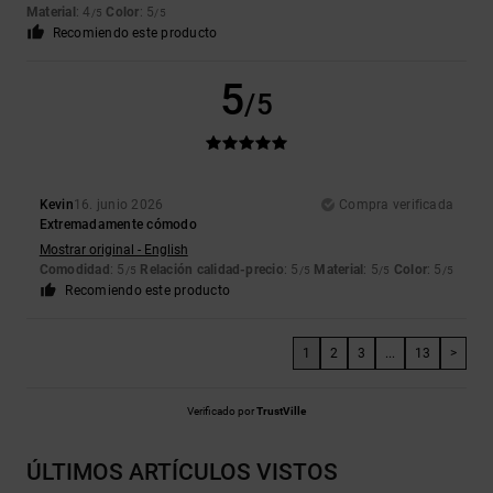
Material
: 4
Color
: 5
/5
/5
Recomiendo este producto
5
/5
Kevin
16. junio 2026
Compra verificada
Extremadamente cómodo
Mostrar original - English
Comodidad
: 5
Relación calidad-precio
: 5
Material
: 5
Color
: 5
/5
/5
/5
/5
Recomiendo este producto
1
2
3
...
13
>
Verificado por
TrustVille
ÚLTIMOS ARTÍCULOS VISTOS