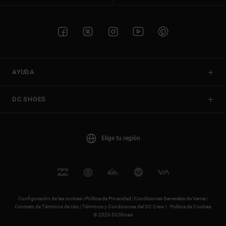
AYUDA
DC SHOES
Elige tu región
Configuración de las cookies |
Política de Privacidad |
Condiciones Generales de Venta |
Contrato de Términos de Uso |
Términos y Condiciones del DC Crew |
Política de Cookies
© 2026 DCShoes