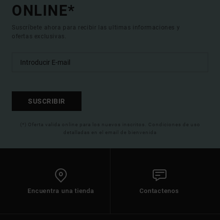
ONLINE*
Suscríbete ahora para recibir las ultimas informaciones y
ofertas exclusivas.
SUSCRIBIR
(*) Oferta valida online para los nuevos inscritos. Condiciones de uso
detalladas en el email de bienvenida
Encuentra una tienda
Contactenos