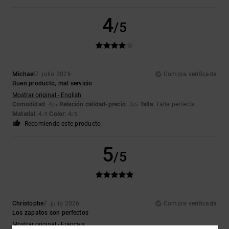
4
/5
Michael
7. julio 2026
Compra verificada
Buen producto, mal servicio
Mostrar original - English
Comodidad
: 4
Relación calidad-precio
: 3
Talla
: Talla perfecta
/5
/5
Material
: 4
Color
: 4
/5
/5
Recomiendo este producto
5
/5
Christophe
7. julio 2026
Compra verificada
Los zapatos son perfectos
Mostrar original - Français