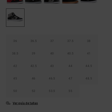
Bolsos &
respuestas a
Mochilas
las
preguntas
más
Carteras
frecuentes y
accede a
nuestro
formulario
de contacto.
36
36.5
37
37.5
38
Consultar
las FAQ
38.5
39
40
40.5
41
42
42.5
43
44
44.5
45
46
46.5
47
48.5
50
52
53.5
55
Ver guía de tallas