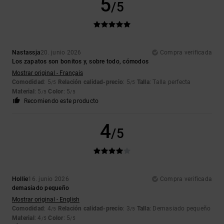
5
/5
Nastassja
20. junio 2026
Compra verificada
Los zapatos son bonitos y, sobre todo, cómodos
Mostrar original - Français
Comodidad
: 5
Relación calidad-precio
: 5
Talla
: Talla perfecta
/5
/5
Material
: 5
Color
: 5
/5
/5
Recomiendo este producto
4
/5
Hollie
16. junio 2026
Compra verificada
demasiado pequeño
Mostrar original - English
Comodidad
: 4
Relación calidad-precio
: 3
Talla
: Demasiado pequeño
/5
/5
Material
: 4
Color
: 5
/5
/5