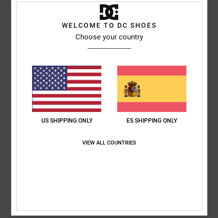
Comodidad
: 5
Relación calidad-precio
: 5
Talla
: Talla perfecta
/5
/5
Material
: 5
Color
: 5
/5
/5
Recomiendo este producto
WELCOME TO DC SHOES
Choose your country
4
/5
Yu-Li
2. julio 2026
Compra verificada
El plástico de la parte exterior del zapato se hunde y provoca molestias
al caminar.
US SHIPPING ONLY
ES SHIPPING ONLY
Mostrar original - English
Comodidad
: 2
Relación calidad-precio
: 2
Talla
: Talla perfecta
/5
/5
VIEW ALL COUNTRIES
Material
: 3
Color
: 5
/5
/5
5
/5