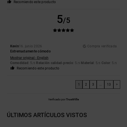
Recomiendo este producto
5
/5
Kevin
16. junio 2026
Compra verificada
Extremadamente cómodo
Mostrar original - English
Comodidad
: 5
Relación calidad-precio
: 5
Material
: 5
Color
: 5
/5
/5
/5
/5
Recomiendo este producto
1
2
3
...
13
>
Verificado por
TrustVille
ÚLTIMOS ARTÍCULOS VISTOS