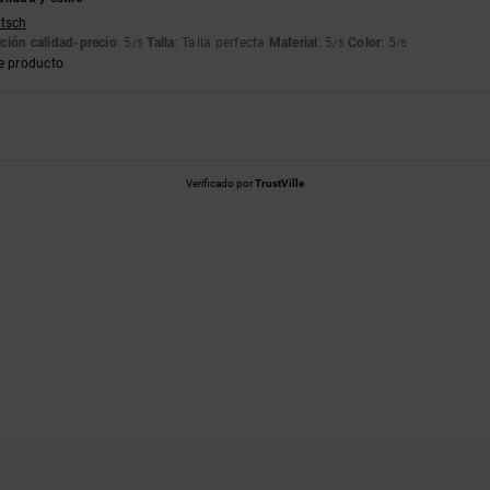
utsch
ción calidad-precio
: 5
Talla
: Talla perfecta
Material
: 5
Color
: 5
/5
/5
/5
e producto
Verificado por
TrustVille