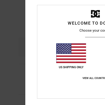
WELCOME TO D
Choose your co
Comodidad
Re
4.7
US SHIPPING ONLY
Emma
19. julio 2026
5
/5
Porque son preciosa
VIEW ALL COUNTR
Mostrar original - Eng
Comodidad
: 5
Rela
/5
Recomiendo est
4
ROMAIN
18. junio 2
/5
Satisfecho