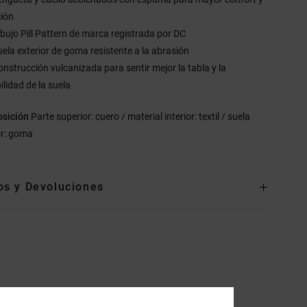
ción
ibujo Pill Pattern de marca registrada por DC
uela exterior de goma resistente a la abrasión
onstrucción vulcanizada para sentir mejor la tabla y la
bilidad de la suela
sición
Parte superior: cuero / material interior: textil / suela
or: goma
os y Devoluciones