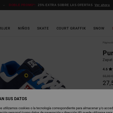
DOBLE PROMO*:
25% EXTRA SOBRE LAS OFERTAS
Ver ahora
MUJER
NIÑOS
SKATE
COURT GRAFFIK
SNOW
Página de
Pu
Zapati
4.6
55,00 
27,
Oferta
AN SUS DATOS
N
Color
s utilizamos cookies o la tecnología correspondiente para almacenar y/o acced
rmación personal (como datos de navegación y dirección IP) puede utilizarse para