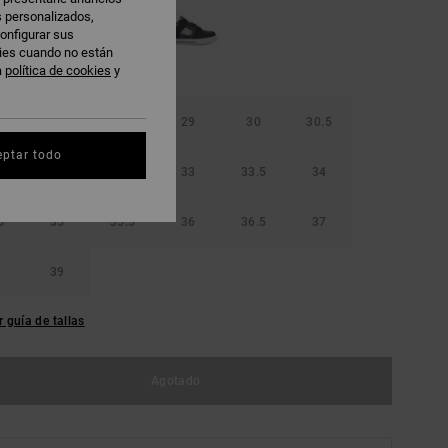
s personalizados,
onfigurar sus
kies cuando no están
a
política de cookies
y
5
28
28.5
29
30
30.5
eptar todo
32
32.5
33
33.5
34
5
35
35.5
36
36.5
37
39
r guía de tallas
Agotado