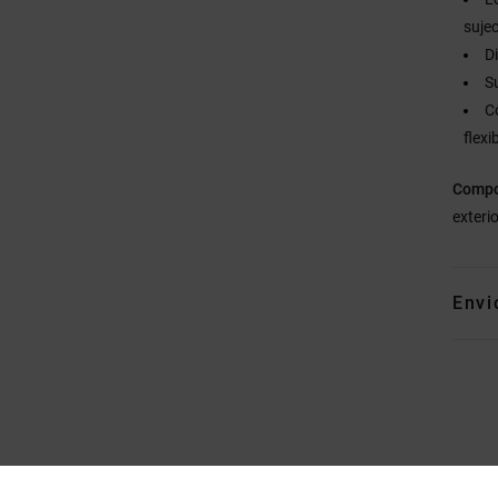
suje
D
S
C
flexi
Compo
exteri
Envi
Puntuación media