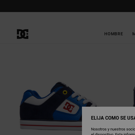
Pasar
a
la
información
del
producto
HOMBRE
ELIJA CÓMO SE US
Nosotros y nuestros socio
el dispositivo. Esta info