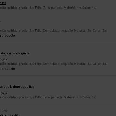
utsch
ción calidad-precio
: 4
Talla
: Talla perfecta
Material
: 4
Color
: 4
/5
/5
/5
6
ción calidad-precio
: 5
Talla
: Demasiado pequeño
Material
: 5
Color
: 5
/5
/5
/5
e producto
kate, así que le gusta
ançais
ción calidad-precio
: 5
Talla
: Demasiado pequeño
Material
: 4
Color
: 4
/5
/5
/5
e producto
par que le duró dos años
ançais
ción calidad-precio
: 5
Talla
: Talla perfecta
Material
: 4
Color
: 5
/5
/5
/5
 2025
lidad y estilo