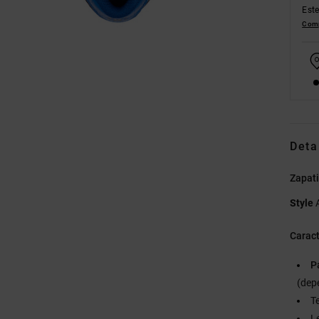
Este
Comp
Deta
Zapati
Style
Caract
P
(dep
Te
L