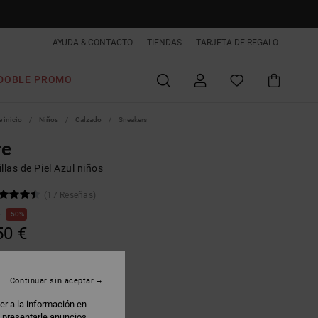
AYUDA & CONTACTO
TIENDAS
TARJETA DE REGALO
DOBLE PROMO
 inicio
Niños
Calzado
Sneakers
re
llas de Piel Azul niños
(17 Reseñas)
€
50%
50 €
s -50%
Continuar sin aceptar
avy/red
er a la información en
: presentarle anuncios