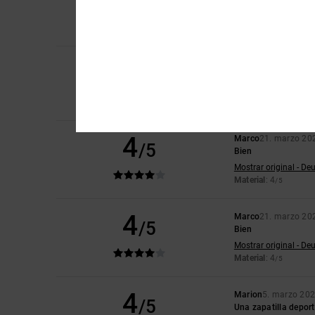
Mostrar original - Fr
Comodidad
: 4
Rela
/5
5
Ruth
15. abril 2026
/5
Son muy cómodas
Comodidad
: 5
Rela
/5
Recomiendo est
4
Marco
21. marzo 20
/5
Bien
Mostrar original - De
Material
: 4
/5
4
Marco
21. marzo 20
/5
Bien
Mostrar original - De
Material
: 4
/5
4
Marion
5. marzo 20
/5
Una zapatilla deport