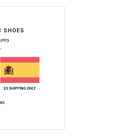
4.6
/5
C SHOES
basado en
17 reseñas verificadas
desde octubre 2025
untry
El 53% de nuestros clientes recomiendan este producto
lación calidad-precio
Talla
Material
4.7
4.5
Demasiado pequeño
Demasiado grande
ES SHIPPING ONLY
s, cómodas y elegantes
IES
lish
ción calidad-precio
: 5
Talla
: Talla perfecta
Material
: 5
Color
: 5
/5
/5
/5
e producto
026