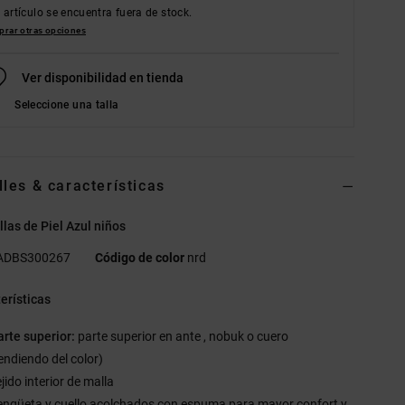
 artículo se encuentra fuera de stock.
rar otras opciones
Ver disponibilidad en tienda
Seleccione una talla
lles & características
llas de Piel Azul niños
ADBS300267
Código de color
nrd
erísticas
arte superior:
parte superior en ante , nobuk o cuero
endiendo del color)
jido interior de malla
engüeta y cuello acolchados con espuma para mayor confort y