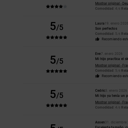
Mostrar original - De
Comodidad
: 4
Rela
/5
5
Laura
19. enero 202
/5
Son perfectos
Comodidad
: 5
Rela
/5
Recomiendo est
Eve
7. enero 2026
5
/5
Mi hijo practica el s
Mostrar original - Fr
Comodidad
: 5
Rela
/5
Recomiendo est
5
Cedric
3. enero 2026
/5
Mi hijo ya tenía un 
Mostrar original - Fr
Comodidad
: 4
Rela
/5
Assen
31. diciembre
Excelente tamaño, ca