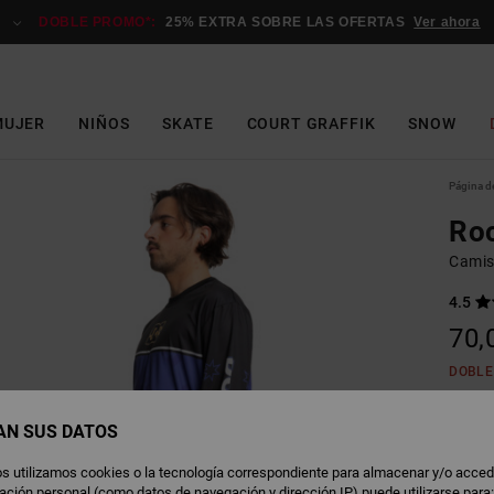
DOBLE PROMO*:
25% EXTRA SOBRE LAS OFERTAS
Ver ahora
MUJER
NIÑOS
SKATE
COURT GRAFFIK
SNOW
Página de
Roc
Camis
4.5
70,
DOBLE
AN SUS DATOS
R
Color
s utilizamos cookies o la tecnología correspondiente para almacenar y/o acced
rmación personal (como datos de navegación y dirección IP) puede utilizarse para