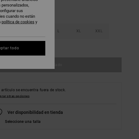
s personalizados,
onfigurar sus
kies cuando no están
a
política de cookies
y
S
M
L
XL
XXL
r guía de tallas
eptar todo
Agotado
 artículo se encuentra fuera de stock.
rar otras opciones
Ver disponibilidad en tienda
Seleccione una talla