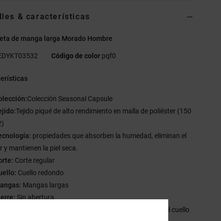
lles & características
eta de manga larga Morado Hombre
EDYKT03532
Código de color
pqf0
erísticas
olección:
Colección Seasonal Capsule
ejido:
Tejido piqué de alto rendimiento en malla de poliéster (150
2)
ecnología:
propiedades que absorben la humedad, eliminan el
 y mantienen la piel seca.
orte:
Corte regular
uello:
Cuello redondo
angas:
Mangas largas
ierre:
Sin abertura
arca:
Etiqueta serigrafiada en la parte central trasera del cuello