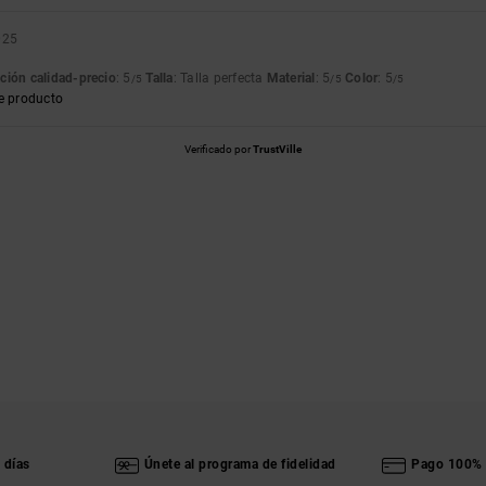
025
ción calidad-precio
: 5
Talla
: Talla perfecta
Material
: 5
Color
: 5
/5
/5
/5
e producto
Verificado por
TrustVille
 días
Únete al programa de fidelidad
Pago 100% 