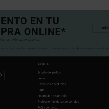
UENTO EN TU
PRA ONLINE*
ciones y ofertas exclusivas.
 valida online para los nuevos inscritos. Condiciones de uso detalladas en el email de
AYUDA
Estado del pedido
Envio
Hacer una devolución
Pago
Reparación y Garantía
Protección de datos personales
FAQ y contacto