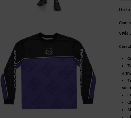
Deta
Camis
Style
Caract
C
T
g/m
T
sudor
C
C
M
C
M