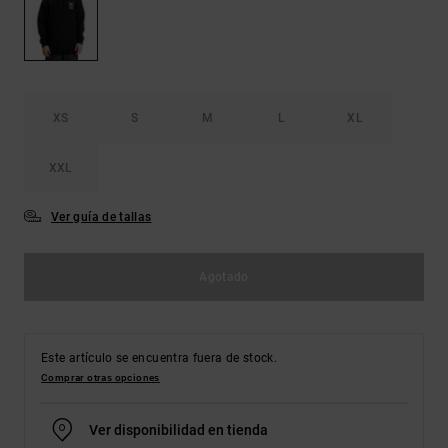
Bolsos &
respuestas a
Mochilas
las
preguntas
más
Carteras
frecuentes y
accede a
XS
S
M
L
XL
nuestro
formulario
de contacto.
XXL
Consultar
las FAQ
Ver guía de tallas
Agotado
Este artículo se encuentra fuera de stock.
Comprar otras opciones
Ver disponibilidad en tienda