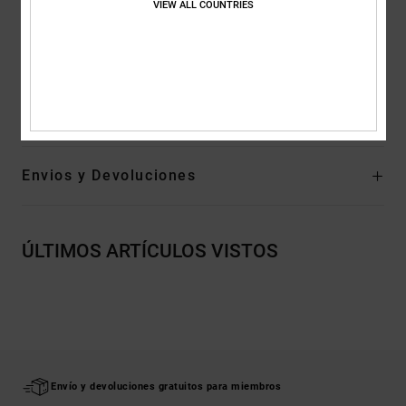
VIEW ALL COUNTRIES
del cuello
Cordones planos con puntas y ojales metálicos
Composición
55% Algodón, 25% Algodón Reciclado, 20%
Poliéster reciclado
Envios y Devoluciones
ÚLTIMOS ARTÍCULOS VISTOS
Envío y devoluciones gratuitos para miembros