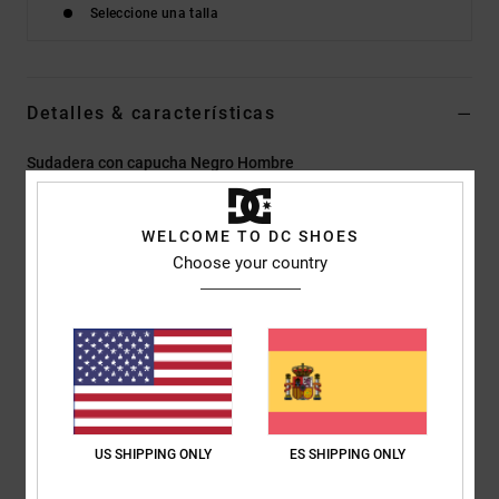
Seleccione una talla
Detalles & características
Sudadera con capucha Negro Hombre
Style
ADYSF03125
Código de color
kvj0
WELCOME TO DC SHOES
Características
Choose your country
Tejido:
parte posterior semicepillada de terry francés, hecha
de algodón y poliéster reciclados de gramaje medio [280 g/m2]
Corte:
Corte regular
Cuello:
capucha con cuello
Mangas:
Mangas largas
Bolsillos:
bolsillos estilo canguro
US SHIPPING ONLY
ES SHIPPING ONLY
Marca:
estampados en el pecho y la espalda
Otras características:
cinta espigada en la parte posterior