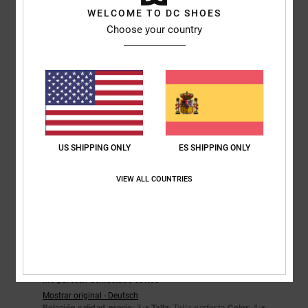
Comodidad
Relación calidad-precio
WELCOME TO DC SHOES
NaN
4.0
Choose your country
Talla
Material
NaN
Demasiado pequeño
Demasiado grande
Color
4.3
US SHIPPING ONLY
ES SHIPPING ONLY
VIEW ALL COUNTRIES
2
/5
Mirko
18. febrero 2026
Compra verificada
Me parecen demasiado cortos
Mostrar original - Deutsch