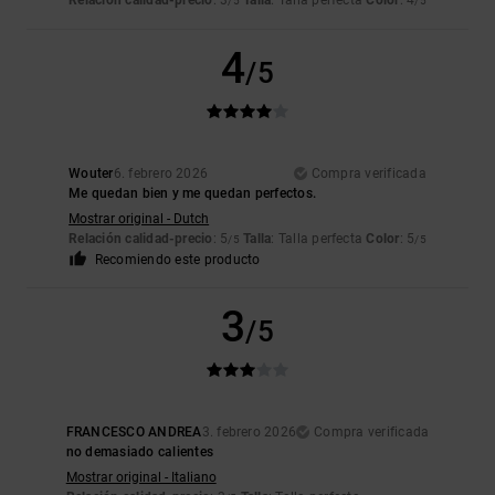
Relación calidad-precio
: 3
Talla
: Talla perfecta
Color
: 4
/5
/5
4
/5
Wouter
6. febrero 2026
Compra verificada
Me quedan bien y me quedan perfectos.
Mostrar original - Dutch
Relación calidad-precio
: 5
Talla
: Talla perfecta
Color
: 5
/5
/5
Recomiendo este producto
3
/5
FRANCESCO ANDREA
3. febrero 2026
Compra verificada
no demasiado calientes
Mostrar original - Italiano