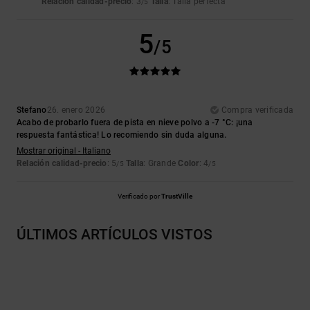
Relación calidad-precio
: 3
Talla
: Talla perfecta
/5
5
/5
Stefano
26. enero 2026
Compra verificada
Acabo de probarlo fuera de pista en nieve polvo a -7 °C: ¡una
respuesta fantástica! Lo recomiendo sin duda alguna.
Mostrar original - Italiano
Relación calidad-precio
: 5
Talla
: Grande
Color
: 4
/5
/5
Verificado por
TrustVille
ÚLTIMOS ARTÍCULOS VISTOS