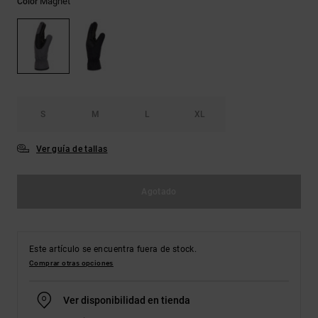
Magnet
Color
Bolsos &
respuestas a
Mochilas
las
preguntas
más
Carteras
frecuentes y
accede a
nuestro
formulario
de contacto.
S
M
L
XL
Consultar
Ver guía de tallas
las FAQ
Agotado
Este artículo se encuentra fuera de stock.
Comprar otras opciones
Ver disponibilidad en tienda