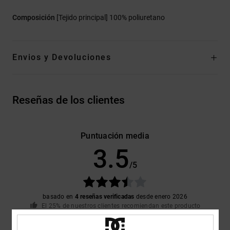
Composición
[Tejido principal] 100% poliuretano
Envios y Devoluciones
Reseñas de los clientes
Puntuación media
3.5
/5
basado en
4 reseñas verificadas
desde enero 2026
El 25% de nuestros clientes recomiendan este producto