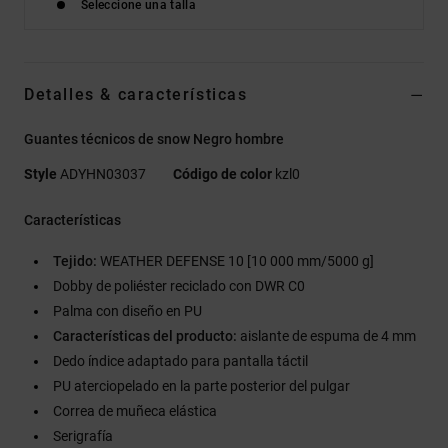
Seleccione una talla
Detalles & características
Guantes técnicos de snow Negro hombre
Style
ADYHN03037
Código de color
kzl0
Características
Tejido:
WEATHER DEFENSE 10 [10 000 mm/5000 g]
Dobby de poliéster reciclado con DWR C0
Palma con diseño en PU
Características del producto:
aislante de espuma de 4 mm
Dedo índice adaptado para pantalla táctil
PU aterciopelado en la parte posterior del pulgar
Correa de muñeca elástica
Serigrafía