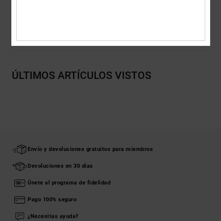
Envios y Devoluciones
ÚLTIMOS ARTÍCULOS VISTOS
Envío y devoluciones gratuitos para miembros
Devoluciones en 30 días
Únete al programa de fidelidad
Pago 100% seguro
¿Necesitas ayuda?