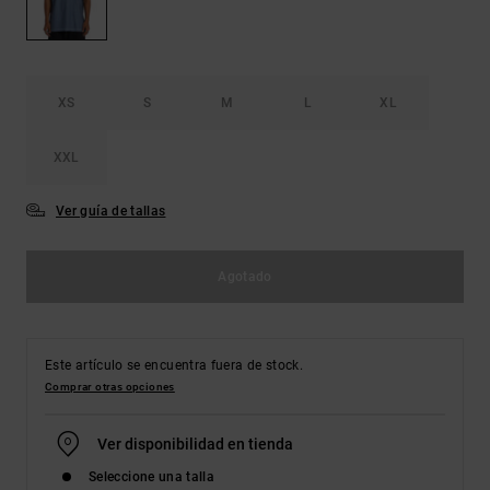
Bolsos &
respuestas a
Mochilas
las
preguntas
más
Carteras
frecuentes y
XS
S
M
L
XL
accede a
nuestro
formulario
XXL
de contacto.
Ver guía de tallas
Consultar
las FAQ
Agotado
Este artículo se encuentra fuera de stock.
Comprar otras opciones
Ver disponibilidad en tienda
Seleccione una talla