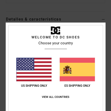
Detalles & características
Camiseta Azul Hombre
WELCOME TO DC SHOES
Style
ADYKT03227
Código de color
byl0
Choose your country
Características
Tejido:
terry francés ligero con teñido de hilo de algodón
[180 g/m2]
Corte:
Corte regular
Cuello:
Cuello redondo
Mangas:
manga corta
US SHIPPING ONLY
ES SHIPPING ONLY
Marca:
bordado en el pecho
VIEW ALL COUNTRIES
Otras características:
puntadas en contraste
Composición
100% algodón