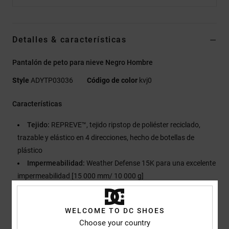
Detalles & características
Pantalón de peto para nieve Negro Hombre
Style
ADYTP03036
Código de color
kvj0
Características
Tejido:
REPREVE™, tejido ripstop de poliéster reciclado,
trazable y elástico en 4 direcciones, hecho de botellas de
plástico
Impermeabilidad:
Weather Defense 15K para una excelente
impermeabilidad [15 000 mm/ 10 000 g]
Tejido con tratamiento duradero repelente al agua [DWR]. Te
mantiene seco y protegido de los elementos.
WELCOME TO DC SHOES
Aislante:
aislante shell
Choose your country
Tejido interior:
tejido interior de tafetán reciclado en el peto