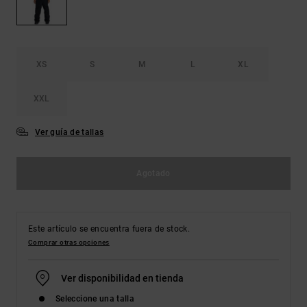
Bolsos &
respuestas a
Mochilas
las
preguntas
más
Carteras
frecuentes y
XS
S
M
L
XL
accede a
nuestro
formulario
XXL
de contacto.
Ver guía de tallas
Consultar
las FAQ
Agotado
Este artículo se encuentra fuera de stock.
Comprar otras opciones
Ver disponibilidad en tienda
Seleccione una talla