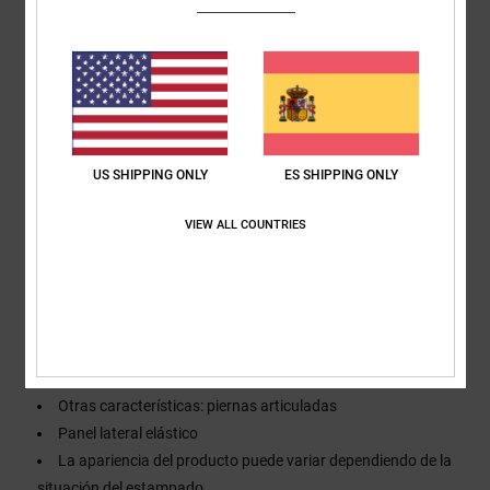
y en la parte trasera
Piernas con tejido interior de malla abierta
Tricot cepillado en las rodillas
corte:
corte normal
Cintura:
cintura interior ajustable
Cierre:
fuelle con cierre de corchete para la bota
US SHIPPING ONLY
ES SHIPPING ONLY
Bolsillos:
bolsillos para las manos con cremallera
Bolsillo trasero con cinta autoadherente
VIEW ALL COUNTRIES
Tirantes:
tirantes elásticos y ajustables con hebillas
costuras:
costuras totalmente selladas
Ventilaciones: piernas con forro de malla
Polainas: polaina de bota con revestimiento DWR
Sistema de conexión: chaqueta-pantalón
Sistema para recoger el bajo
Otras características: piernas articuladas
Panel lateral elástico
La apariencia del producto puede variar dependiendo de la
situación del estampado