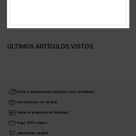
Envios y Devoluciones
ÚLTIMOS ARTÍCULOS VISTOS
Envío y devoluciones gratuitos para miembros
Devoluciones en 30 días
Únete al programa de fidelidad
Pago 100% seguro
¿Necesitas ayuda?