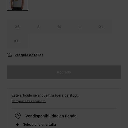
Bolsos &
respuestas a
Mochilas
las
preguntas
más
Carteras
frecuentes y
XS
S
M
L
XL
accede a
nuestro
formulario
XXL
de contacto.
Ver guía de tallas
Consultar
las FAQ
Agotado
Este artículo se encuentra fuera de stock.
Comprar otras opciones
Ver disponibilidad en tienda
Seleccione una talla