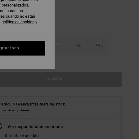
s personalizados,
onfigurar sus
kies cuando no están
a
política de cookies
y
S
M
L
XL
XXL
eptar todo
r guía de tallas
Agotado
 artículo se encuentra fuera de stock.
rar otras opciones
Ver disponibilidad en tienda
Seleccione una talla