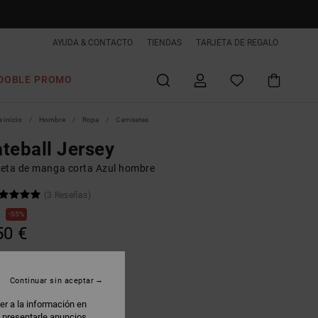
AYUDA & CONTACTO
TIENDAS
TARJETA DE REGALO
DOBLE PROMO
 inicio
Hombre
Ropa
Camisetas
teball Jersey
eta de manga corta Azul hombre
(3 Reseñas)
€
55%
50 €
AS
 PROMO -25% EXTRA
Continuar sin aceptar
er a la información en
state Blue
: presentarle anuncios