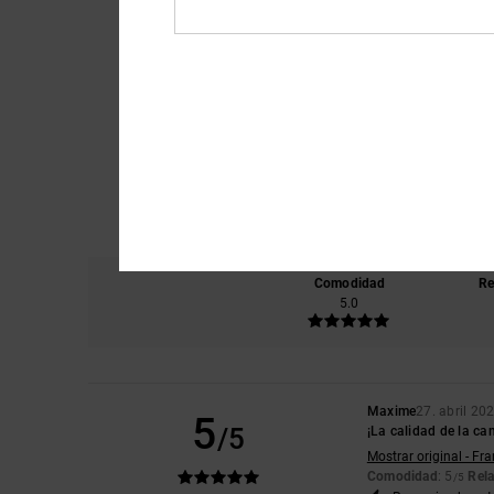
Comodidad
Re
5.0
Maxime
27. abril 20
5
/5
¡La calidad de la cam
Mostrar original - Fr
Comodidad
: 5
Rela
/5