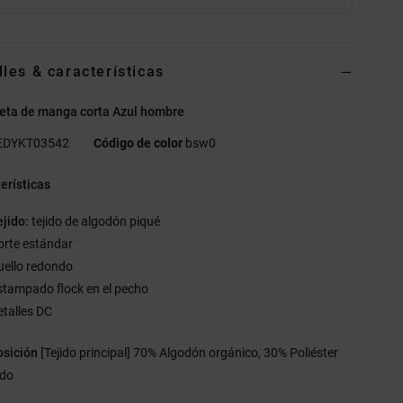
lles & características
eta de manga corta Azul hombre
EDYKT03542
Código de color
bsw0
erísticas
ejido:
tejido de algodón piqué
orte estándar
uello redondo
stampado flock en el pecho
etalles DC
sición
[Tejido principal] 70% Algodón orgánico, 30% Poliéster
ado