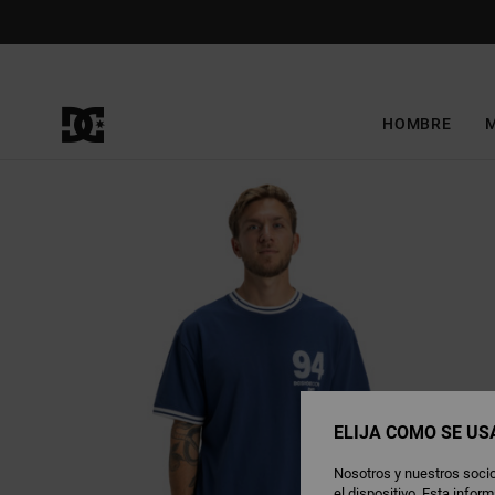
Pasar
a
la
información
del
producto
HOMBRE
ELIJA CÓMO SE US
Nosotros y nuestros socio
el dispositivo. Esta info