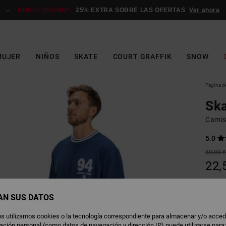
DOBLE PROMO*:
25% EXTRA SOBRE LAS OFERTAS
Ver ahora
MUJER
NIÑOS
SKATE
COURT GRAFFIK
SNOW
Página de
Ska
Camis
5.0
50,00 
22,
OFERT
DOBLE
AN SUS DATOS
s utilizamos cookies o la tecnología correspondiente para almacenar y/o acced
E
Color
rmación personal (como datos de navegación y dirección IP) puede utilizarse para