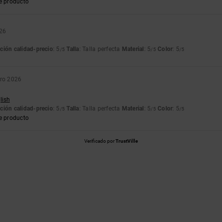
e producto
026
ción calidad-precio
: 5
Talla
: Talla perfecta
Material
: 5
Color
: 5
/5
/5
/5
ero 2026
lish
ción calidad-precio
: 5
Talla
: Talla perfecta
Material
: 5
Color
: 5
/5
/5
/5
e producto
Verificado por
TrustVille