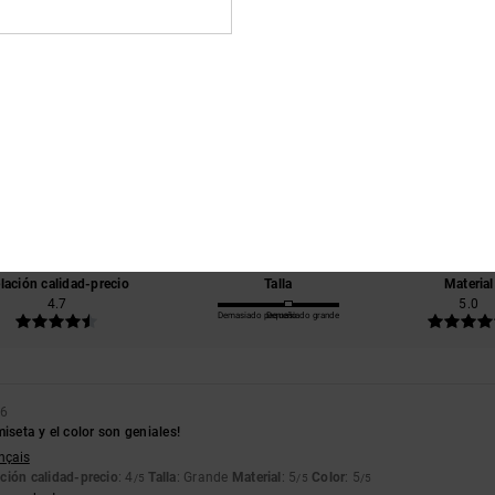
Puntuación media
5.0
/5
basado en
3 reseñas verificadas
desde febrero 2026
El 67% de nuestros clientes recomiendan este producto
lación calidad-precio
Talla
Material
4.7
5.0
Demasiado pequeño
Demasiado grande
26
iseta y el color son geniales!
ançais
ción calidad-precio
: 4
Talla
: Grande
Material
: 5
Color
: 5
/5
/5
/5