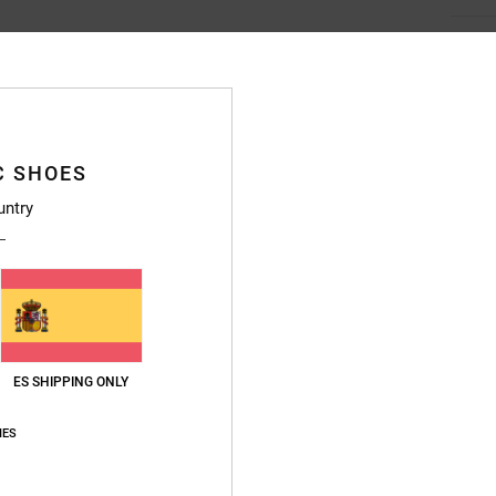
Envi
C SHOES
untry
ES SHIPPING ONLY
IES