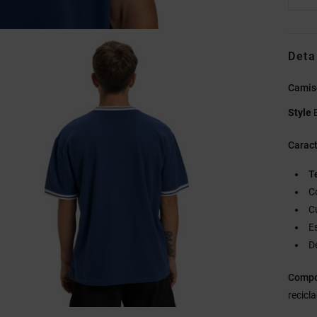
Deta
Camis
Style
Caract
T
C
C
E
D
Compo
recicl