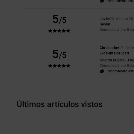
Recomiendo est
5
/5
Javier
23. febrero 2
Genial
Comodidad
: 5
Rela
/5
Christopher
16. febr
5
/5
Excelente calidad
Mostrar original - Eng
Comodidad
: 5
Rela
/5
Recomiendo est
Últimos artículos vistos