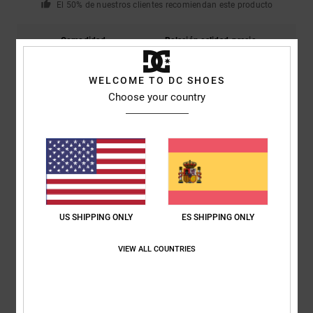
El 50% de nuestros clientes recomiendan este producto
Comodidad
Relación calidad-precio
5.0
4.5
WELCOME TO DC SHOES
Choose your country
Talla
Material
4.5
Demasiado pequeño
Demasiado grande
Color
4.8
US SHIPPING ONLY
ES SHIPPING ONLY
5
/5
VIEW ALL COUNTRIES
Jaume
12. mayo 2026
Compra verificada