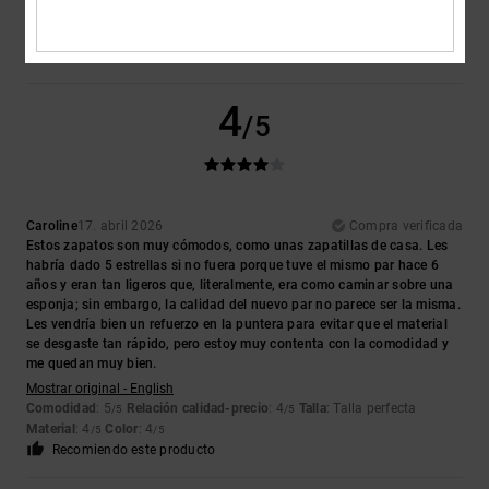
Porque si
Comodidad
: 5
Relación calidad-precio
: 5
Talla
: Demasiado grande
/5
/5
Material
: 5
Color
: 5
/5
/5
4
/5
Caroline
17. abril 2026
Compra verificada
Estos zapatos son muy cómodos, como unas zapatillas de casa. Les
habría dado 5 estrellas si no fuera porque tuve el mismo par hace 6
años y eran tan ligeros que, literalmente, era como caminar sobre una
esponja; sin embargo, la calidad del nuevo par no parece ser la misma.
Les vendría bien un refuerzo en la puntera para evitar que el material
se desgaste tan rápido, pero estoy muy contenta con la comodidad y
me quedan muy bien.
Mostrar original - English
Comodidad
: 5
Relación calidad-precio
: 4
Talla
: Talla perfecta
/5
/5
Material
: 4
Color
: 4
/5
/5
Recomiendo este producto