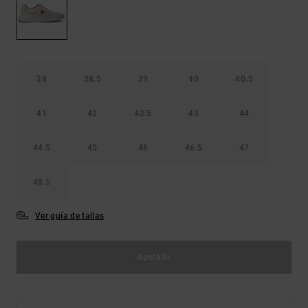
Bolsos &
respuestas a
Mochilas
las
preguntas
más
Carteras
frecuentes y
accede a
38
38.5
39
40
40.5
nuestro
formulario
de contacto.
41
42
42.5
43
44
Consultar
las FAQ
44.5
45
46
46.5
47
48.5
Ver guía de tallas
Agotado