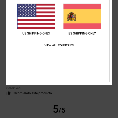
Christophe
9. febrero 2026
Compra verificada
Exactamente lo que se mostraba en la página web.
Mostrar original - Français
Comodidad
: 5
Relación calidad-precio
: 5
Talla
: Grande
Material
: 4
/5
/5
/5
Color
: 5
/5
Recomiendo este producto
US SHIPPING ONLY
ES SHIPPING ONLY
5
/5
VIEW ALL COUNTRIES
Client anonyme vérifié
27. enero 2026
Compra verificada
Estoy satisfecho
Mostrar original - Português
Comodidad
: 5
Relación calidad-precio
: 4
Talla
: Grande
Material
: 4
/5
/5
/5
Color
: 4
/5
Recomiendo este producto
5
/5