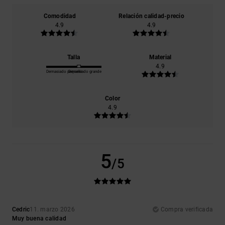
Comodidad
Relación calidad-precio
4.9
4.9
Talla
Material
4.9
Demasiado pequeño
Demasiado grande
Color
4.9
5
/5
Cedric
11. marzo 2026
Compra verificada
Muy buena calidad