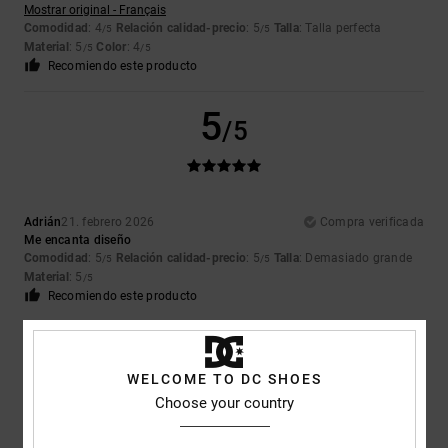
Mostrar original - Français
Comodidad
: 4
Relación calidad-precio
: 5
Talla
: Talla perfecta
/5
/5
Material
: 5
Color
: 4
/5
/5
Recomiendo este producto
5
/5
Adrián
21. febrero 2026
Compra verificada
Me encanta diseño
Comodidad
: 5
Relación calidad-precio
: 5
Talla
: Demasiado grande
/5
/5
Material
: 5
/5
Recomiendo este producto
5
/5
WELCOME TO DC SHOES
Choose your country