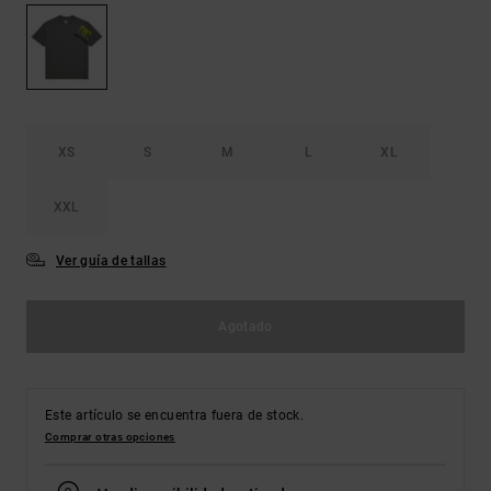
Bolsos &
respuestas a
Mochilas
las
preguntas
más
Carteras
frecuentes y
accede a
nuestro
XS
S
M
L
XL
formulario
de contacto.
XXL
Consultar
las FAQ
Ver guía de tallas
Agotado
Este artículo se encuentra fuera de stock.
Comprar otras opciones