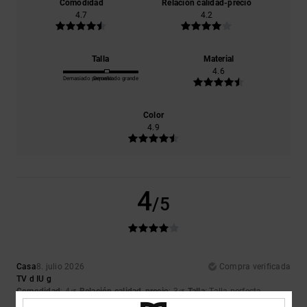
Comodidad
Relación calidad-precio
4.7
4.2
Talla
Material
4.6
Demasiado pequeño
Demasiado grande
Color
4.9
4
/5
Casa
8. julio 2026
Compra verificada
TV d IU g
Comodidad
: 4
Relación calidad-precio
: 3
Talla
: Talla perfecta
/5
/5
Material
: 3
Color
: 4
/5
/5