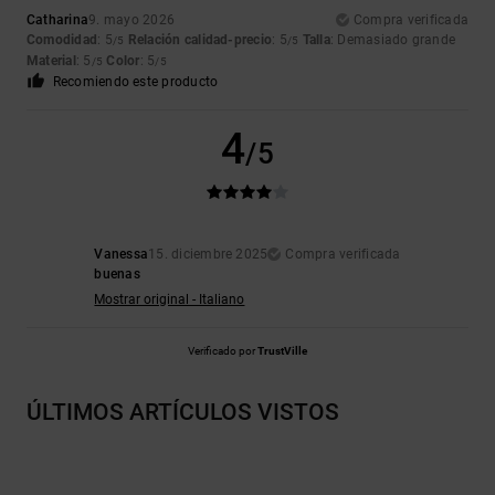
Catharina
9. mayo 2026
Compra verificada
Comodidad
: 5
Relación calidad-precio
: 5
Talla
: Demasiado grande
/5
/5
Material
: 5
Color
: 5
/5
/5
Recomiendo este producto
4
/5
Vanessa
15. diciembre 2025
Compra verificada
buenas
Mostrar original - Italiano
Verificado por
TrustVille
ÚLTIMOS ARTÍCULOS VISTOS