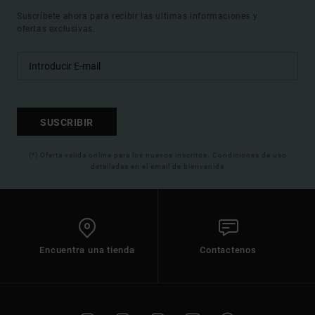
Suscríbete ahora para recibir las ultimas informaciones y
ofertas exclusivas.
SUSCRIBIR
(*) Oferta valida online para los nuevos inscritos. Condiciones de uso
detalladas en el email de bienvenida
Encuentra una tienda
Contactenos