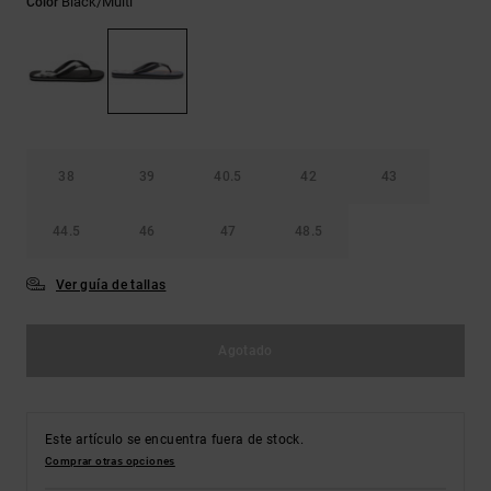
Black/multi
Color
Bolsos &
respuestas a
Mochilas
las
preguntas
más
Carteras
frecuentes y
accede a
nuestro
formulario
de contacto.
38
39
40.5
42
43
Consultar
44.5
46
47
48.5
las FAQ
Ver guía de tallas
Agotado
Este artículo se encuentra fuera de stock.
Comprar otras opciones