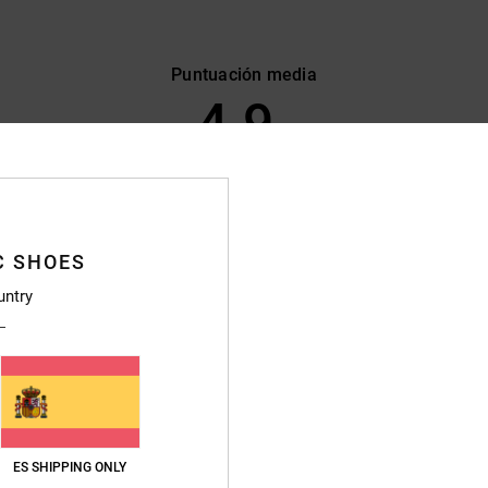
Puntuación media
4.9
/5
basado en
470 reseñas verificadas
desde septiembre 2025
El 89% de nuestros clientes recomiendan este producto
C SHOES
lación calidad-precio
Talla
Material
untry
4.7
4.8
Demasiado pequeño
Demasiado grande
26
mple con mis expectativas
ançais
ES SHIPPING ONLY
ción calidad-precio
: 5
Talla
: Talla perfecta
Material
: 5
Color
: 5
/5
/5
/5