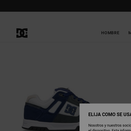
Pasar
a
la
información
del
producto
HOMBRE
ELIJA CÓMO SE US
Nosotros y nuestros socio
el dispositivo. Esta info