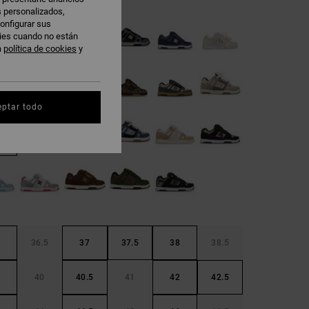
s personalizados,
onfigurar sus
kies cuando no están
a
política de cookies
y
eptar todo
36.5
37
37.5
38
38.5
40
40.5
41
42
42.5