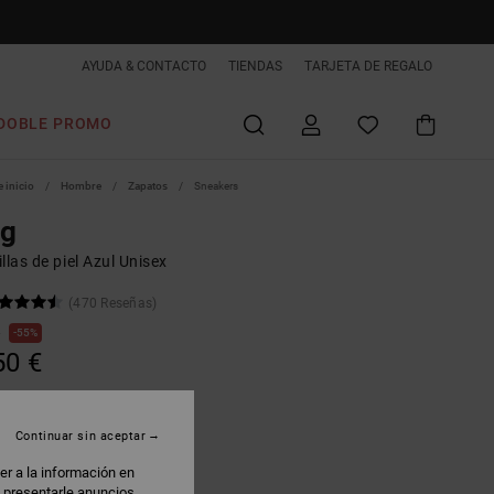
AYUDA & CONTACTO
TIENDAS
TARJETA DE REGALO
DOBLE PROMO
 inicio
Hombre
Zapatos
Sneakers
ag
llas de piel Azul Unisex
(470 Reseñas)
€
55%
50 €
AS
 PROMO -25% EXTRA
Continuar sin aceptar
er a la información en
lue/grey
: presentarle anuncios