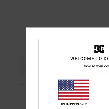
WELCOME TO D
Comodidad
Re
Choose your co
4.8
Michael
10. julio 20
5
/5
Es muy cómodo y cu
Mostrar original - Fr
US SHIPPING ONLY
Comodidad
: 5
Rela
/5