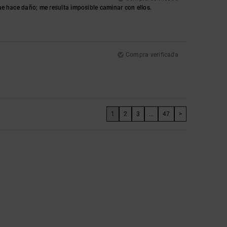
 me hace daño; me resulta imposible caminar con ellos.
Compra verificada
1
2
3
...
47
>