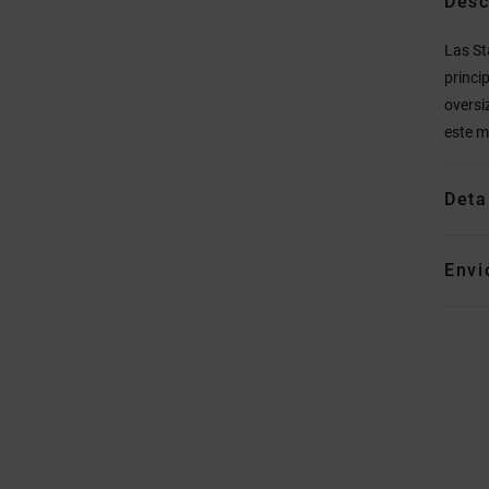
Desc
Las St
princi
oversi
este m
Deta
Envi