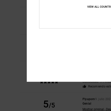
Recomiendo est
VIEW ALL COUNTR
5
Sharon
10. julio 202
/5
A mi hijo le encanta
Mostrar original - Eng
Comodidad
: 5
Rela
/5
5
Roxana
9. julio 2026
/5
Muy buen precio
Comodidad
: 4
Rela
/5
Recomiendo est
Jorris
9. julio 2026
5
/5
Valor en
Mostrar original - Fr
Comodidad
: 5
Rela
/5
Recomiendo est
Piyaporn
9. julio 20
5
/5
Genial
Mostrar original - De