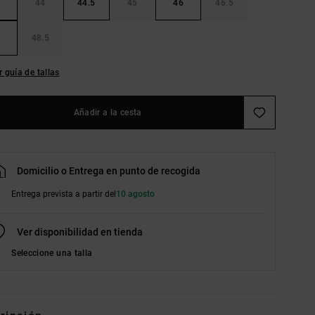
44
44.5
45
46
46.5
48.5
r guía de tallas
Añadir a la cesta
Domicilio o Entrega en punto de recogida
Entrega prevista a partir del
10 agosto
Ver disponibilidad en tienda
Seleccione una talla