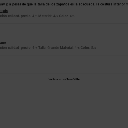
Sav y, a pesar de que la talla de los zapatos es la adecuada, la costura interior
ançais
ción calidad-precio
: 4
Material
: 4
Color
: 4
/5
/5
/5
liano
ción calidad-precio
: 4
Talla
: Grande
Material
: 4
Color
: 5
/5
/5
/5
Verificado por
TrustVille