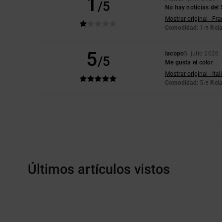
1
/5
No hay noticias del 
Mostrar original - Fr
Comodidad
: 1
Rela
/5
5
Iacopo
5. julio 2026
/5
Me gusta el color
Mostrar original - Ita
Comodidad
: 5
Rela
/5
Últimos artículos vistos