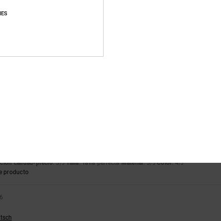
e producto
IES
6
n
lish
ción calidad-precio
: 5
Talla
: Talla perfecta
Material
: 5
Color
: 5
/5
/5
/5
ción calidad-precio
: 5
Talla
: Talla perfecta
Material
: 4
Color
: 5
/5
/5
/5
e producto
ançais
ción calidad-precio
: 5
Talla
: Talla perfecta
Material
: 5
Color
: 4
/5
/5
/5
e producto
26
utsch