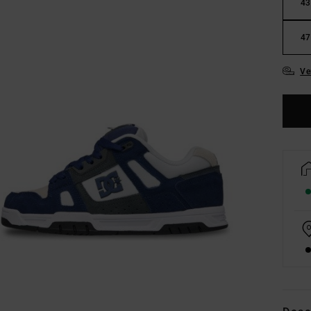
43
47
Ve