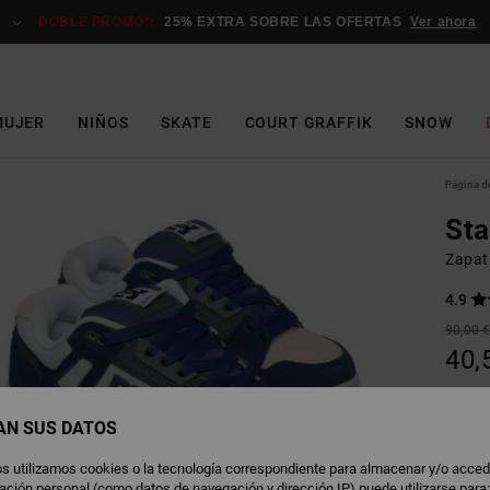
DOBLE PROMO*:
25% EXTRA SOBRE LAS OFERTAS
Ver ahora
MUJER
NIÑOS
SKATE
COURT GRAFFIK
SNOW
Página de
St
Zapati
4.9
90,00 
40,
OFERT
DOBLE
AN SUS DATOS
s utilizamos cookies o la tecnología correspondiente para almacenar y/o acced
B
Color
rmación personal (como datos de navegación y dirección IP) puede utilizarse para