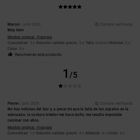
Marco
6. julio 2026
Compra verificada
Muy bien
Mostrar original - Français
Comodidad
: 5
Relación calidad-precio
: 5
Talla
: Grande
Material
: 5
/5
/5
/5
Color
: 5
/5
Recomiendo este producto
1
/5
Pierre
6. julio 2026
Compra verificada
No hay noticias del Sav y, a pesar de que la talla de los zapatos es la
adecuada, la costura interior me hace daño; me resulta imposible
caminar con ellos.
Mostrar original - Français
Comodidad
: 1
Relación calidad-precio
: 4
Material
: 4
Color
: 4
/5
/5
/5
/5