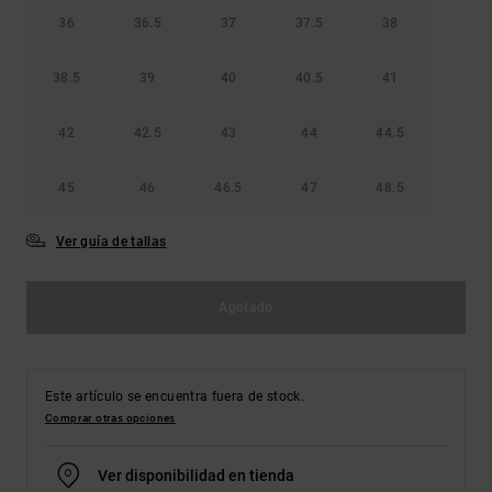
36
36.5
37
37.5
38
38.5
39
40
40.5
41
42
42.5
43
44
44.5
45
46
46.5
47
48.5
Ver guía de tallas
Agotado
Este artículo se encuentra fuera de stock.
Comprar otras opciones
Ver disponibilidad en tienda