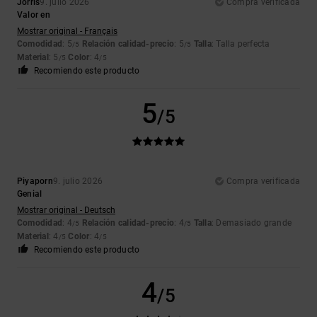
Jorris
9. julio 2026
Compra verificada
Valor en
Mostrar original - Français
Comodidad
: 5
Relación calidad-precio
: 5
Talla
: Talla perfecta
/5
/5
Material
: 5
Color
: 4
/5
/5
Recomiendo este producto
5
/5
Piyaporn
9. julio 2026
Compra verificada
Genial
Mostrar original - Deutsch
Comodidad
: 4
Relación calidad-precio
: 4
Talla
: Demasiado grande
/5
/5
Material
: 4
Color
: 4
/5
/5
Recomiendo este producto
4
/5