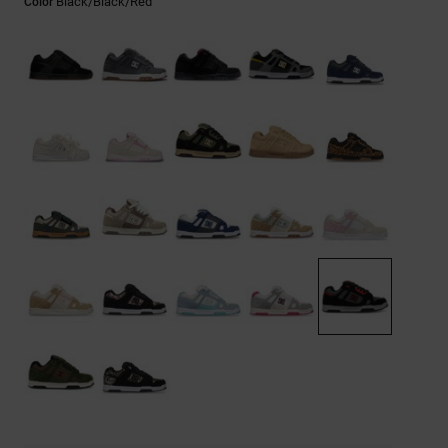
Black/black/red
Color
Bolsos &
respuestas a
Mochilas
las
preguntas
más
Carteras
frecuentes y
accede a
nuestro
formulario
de contacto.
Consultar
las FAQ