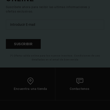
Suscríbete ahora para recibir las ultimas informaciones y
ofertas exclusivas.
SUSCRIBIR
(*) Oferta valida online para los nuevos inscritos. Condiciones de uso
detalladas en el email de bienvenida
Encuentra una tienda
Contactenos