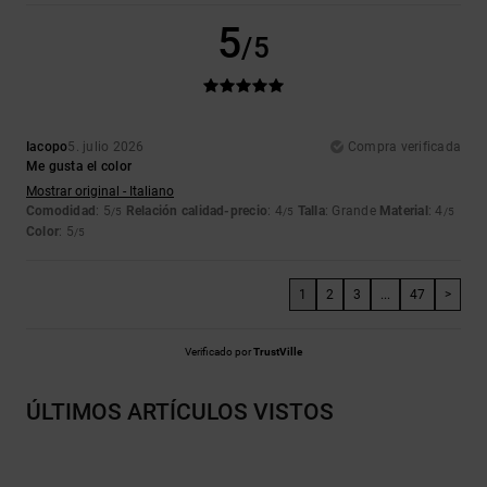
5
/5
Iacopo
5. julio 2026
Compra verificada
Me gusta el color
Mostrar original - Italiano
Comodidad
: 5
Relación calidad-precio
: 4
Talla
: Grande
Material
: 4
/5
/5
/5
Color
: 5
/5
1
2
3
...
47
>
Verificado por
TrustVille
ÚLTIMOS ARTÍCULOS VISTOS