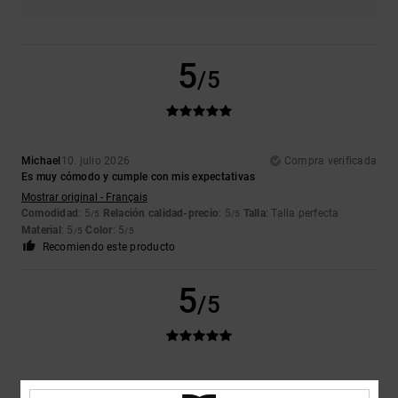
5
/5
Michael
10. julio 2026
Compra verificada
Es muy cómodo y cumple con mis expectativas
Mostrar original - Français
Comodidad
: 5
Relación calidad-precio
: 5
Talla
: Talla perfecta
/5
/5
Material
: 5
Color
: 5
/5
/5
Recomiendo este producto
5
/5
Sharon
10. julio 2026
Compra verificada