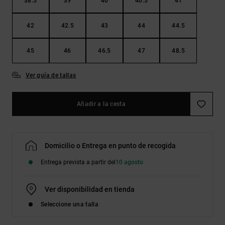
38.5
39
40
40.5
41
42
42.5
43
44
44.5
45
46
46.5
47
48.5
Ver guía de tallas
Añadir a la cesta
Domicilio o Entrega en punto de recogida
Entrega prevista a partir del
10 agosto
Ver disponibilidad en tienda
Seleccione una talla