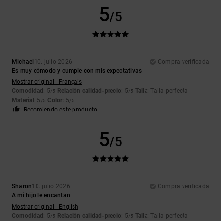
5
/5
Michael
10. julio 2026
Compra verificada
Es muy cómodo y cumple con mis expectativas
Mostrar original - Français
Comodidad
: 5
Relación calidad-precio
: 5
Talla
: Talla perfecta
/5
/5
Material
: 5
Color
: 5
/5
/5
Recomiendo este producto
5
/5
Sharon
10. julio 2026
Compra verificada
A mi hijo le encantan
Mostrar original - English
Comodidad
: 5
Relación calidad-precio
: 5
Talla
: Talla perfecta
/5
/5