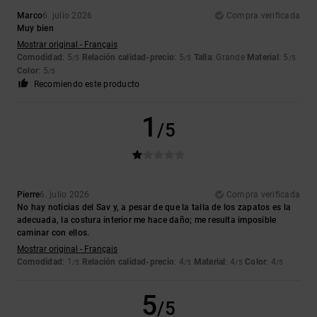
Marco
6. julio 2026
Compra verificada
Muy bien
Mostrar original - Français
Comodidad
: 5
Relación calidad-precio
: 5
Talla
: Grande
Material
: 5
/5
/5
/5
Color
: 5
/5
Recomiendo este producto
1
/5
Pierre
6. julio 2026
Compra verificada
No hay noticias del Sav y, a pesar de que la talla de los zapatos es la
adecuada, la costura interior me hace daño; me resulta imposible
caminar con ellos.
Mostrar original - Français
Comodidad
: 1
Relación calidad-precio
: 4
Material
: 4
Color
: 4
/5
/5
/5
/5
5
/5