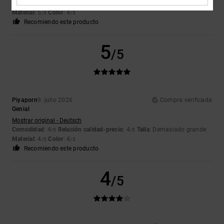
Comodidad
: 5
Relación calidad-precio
: 5
Talla
: Talla perfecta
/5
/5
Material
: 5
Color
: 4
/5
/5
Recomiendo este producto
5
/5
Piyaporn
9. julio 2026
Compra verificada
Genial
Mostrar original - Deutsch
Comodidad
: 4
Relación calidad-precio
: 4
Talla
: Demasiado grande
/5
/5
Material
: 4
Color
: 4
/5
/5
Recomiendo este producto
4
/5