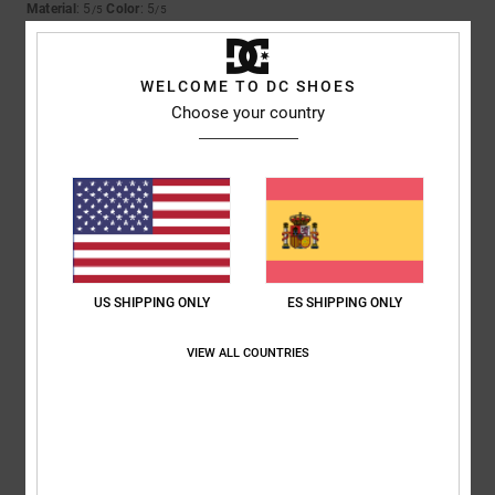
Material
: 5
Color
: 5
/5
/5
5
/5
WELCOME TO DC SHOES
Choose your country
Roxana
9. julio 2026
Compra verificada
Muy buen precio
Comodidad
: 4
Relación calidad-precio
: 5
Talla
: Talla perfecta
/5
/5
Material
: 4
Color
: 5
/5
/5
Recomiendo este producto
US SHIPPING ONLY
ES SHIPPING ONLY
5
/5
VIEW ALL COUNTRIES
Jorris
9. julio 2026
Compra verificada
Valor en
Mostrar original - Français