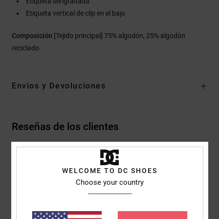
Etiqueta serigrafiada
Etiqueta vertical de clip en el bajo
Composición
[Tejido principal] 75% algodón, 25% algodón
reciclado
Envios y Devoluciones
Reseñas de los clientes
Puntuación media
WELCOME TO DC SHOES
5.0
Choose your country
/5
basado en
2 reseñas verificadas
desde mayo 2026