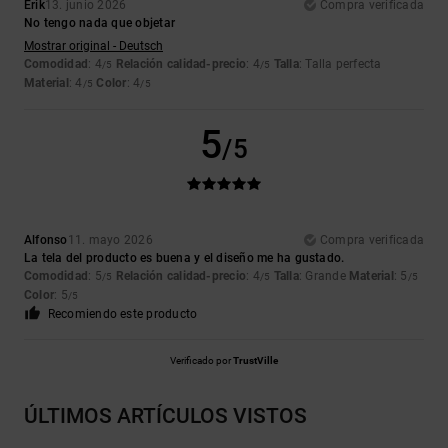
Erik
13. junio 2026
Compra verificada
No tengo nada que objetar
Mostrar original - Deutsch
Comodidad
: 4
Relación calidad-precio
: 4
Talla
: Talla perfecta
/5
/5
Material
: 4
Color
: 4
/5
/5
5
/5
Alfonso
11. mayo 2026
Compra verificada
La tela del producto es buena y el diseño me ha gustado.
Comodidad
: 5
Relación calidad-precio
: 4
Talla
: Grande
Material
: 5
/5
/5
/5
Color
: 5
/5
Recomiendo este producto
Verificado por
TrustVille
ÚLTIMOS ARTÍCULOS VISTOS