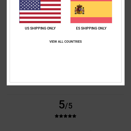
El 50% de nuestros clientes recomiendan este producto
Comodidad
Relación calidad-precio
4.5
4.0
US SHIPPING ONLY
ES SHIPPING ONLY
VIEW ALL COUNTRIES
Talla
Material
4.5
Demasiado pequeño
Demasiado grande
Color
4.5
5
/5