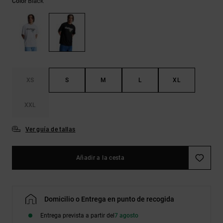
Black
Color
Bolsos &
respuestas a
Mochilas
las
preguntas
más
Carteras
frecuentes y
accede a
nuestro
formulario
de contacto.
XS
S
M
L
XL
Consultar
XXL
las FAQ
Ver guía de tallas
Añadir a la cesta
Domicilio o Entrega en punto de recogida
Entrega prevista a partir del
7 agosto