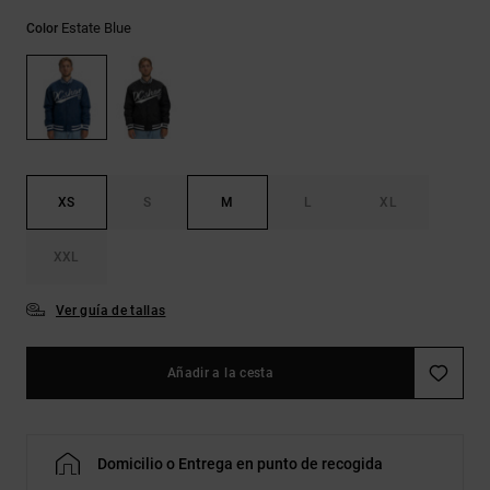
Bolsos &
respuestas a
Mochilas
Estate Blue
Color
las
preguntas
más
Carteras
frecuentes y
accede a
nuestro
formulario
de contacto.
XS
S
M
L
XL
Consultar
las FAQ
XXL
Ver guía de tallas
Añadir a la cesta
Domicilio o Entrega en punto de recogida