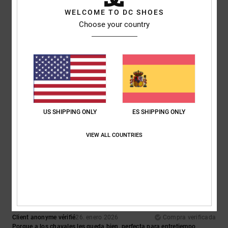
WELCOME TO DC SHOES
Comodidad
Relación calidad-precio
Choose your country
5.0
5.0
Talla
Material
5.0
Demasiado pequeño
Demasiado grande
Color
US SHIPPING ONLY
ES SHIPPING ONLY
5.0
VIEW ALL COUNTRIES
5
/5
Client anonyme vérifié
26. enero 2026
Compra verificada
Porque a los chavales les queda bien, perfecta para entretiempo