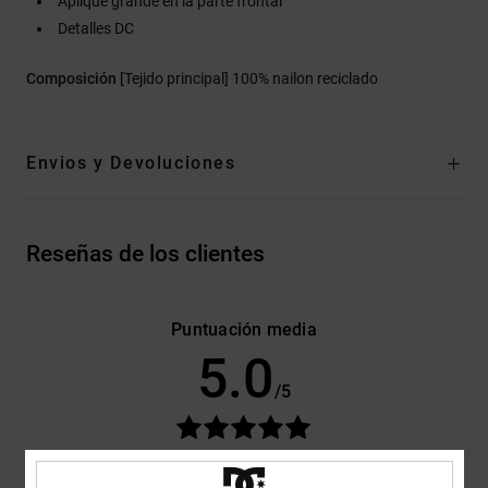
Aplique grande en la parte frontal
Detalles DC
Composición
[Tejido principal] 100% nailon reciclado
Envios y Devoluciones
Reseñas de los clientes
Puntuación media
5.0
/5
basado en
3 reseñas verificadas
desde enero 2026
El 100% de nuestros clientes recomiendan este producto