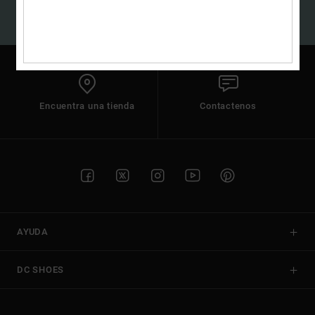
Bolsos &
respuestas a
(*) Oferta valida online para los nuevos inscritos. Condiciones de uso
Mochilas
detalladas en el email de bienvenida
las
preguntas
más
Carteras
frecuentes y
accede a
nuestro
formulario
Encuentra una tienda
Contactenos
de contacto.
Consultar
las FAQ
AYUDA
DC SHOES