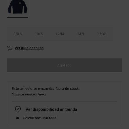
Bolsos &
respuestas a
Mochilas
las
preguntas
más
Carteras
frecuentes y
accede a
8/XS
10/S
12/M
14/L
16/XL
nuestro
formulario
de contacto.
Ver guía de tallas
Consultar
las FAQ
Agotado
Este artículo se encuentra fuera de stock.
Comprar otras opciones
Ver disponibilidad en tienda
Seleccione una talla