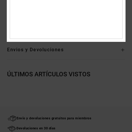
del cuello
Composición
[Tejido principal] 55% algodón, 25% algodón
reciclado, 20% poliéster reciclado
Envios y Devoluciones
ÚLTIMOS ARTÍCULOS VISTOS
Envío y devoluciones gratuitos para miembros
Devoluciones en 30 días