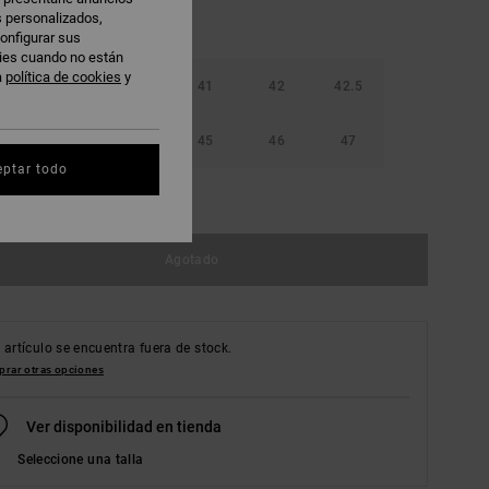
s personalizados,
onfigurar sus
kies cuando no están
a
política de cookies
y
40
40.5
41
42
42.5
44
44.5
45
46
47
eptar todo
r guía de tallas
Agotado
 artículo se encuentra fuera de stock.
rar otras opciones
Ver disponibilidad en tienda
Seleccione una talla