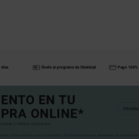
 días
Únete al programa de fidelidad
Pago 100% 
UENTO EN TU
PRA ONLINE*
ciones y ofertas exclusivas.
 valida online para los nuevos inscritos. Condiciones de uso detalladas en el email de