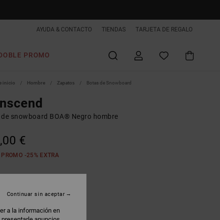
AYUDA & CONTACTO
TIENDAS
TARJETA DE REGALO
DOBLE PROMO
 inicio
Hombre
Zapatos
Botas de Snowboard
anscend
 de snowboard BOA® Negro hombre
,00 €
 PROMO -25% EXTRA
lack/camel
Continuar sin aceptar
er a la información en
: presentarle anuncios