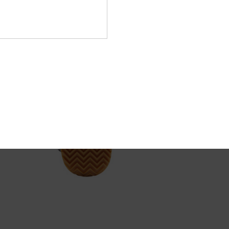
Compo
Envi