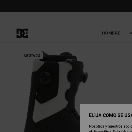
Pasar
a
la
información
del
producto
HOMBRE
AGOTADO
ELIJA CÓMO SE US
Nosotros y nuestros socio
el dispositivo. Esta info