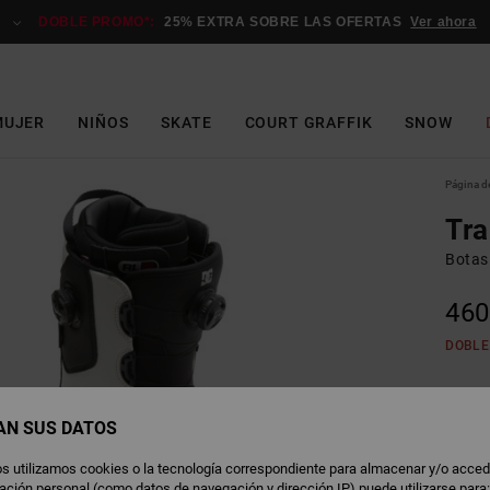
DOBLE PROMO*:
25% EXTRA SOBRE LAS OFERTAS
Ver ahora
MUJER
NIÑOS
SKATE
COURT GRAFFIK
SNOW
Página de
Tr
Botas
460
DOBLE
B
Color
AN SUS DATOS
s utilizamos cookies o la tecnología correspondiente para almacenar y/o acced
rmación personal (como datos de navegación y dirección IP) puede utilizarse para