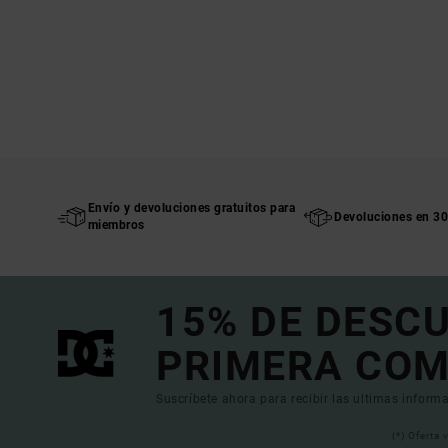
Envío y devoluciones gratuitos para
Devoluciones en 30
miembros
15% DE DESC
PRIMERA COM
Suscríbete ahora para recibir las ultimas informa
(*) Oferta