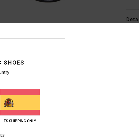
Deta
Botas
Style
Caract
C SHOES
S
untry
S
R
A
P
Ar
S
ES SHIPPING ONLY
C
Í
IES