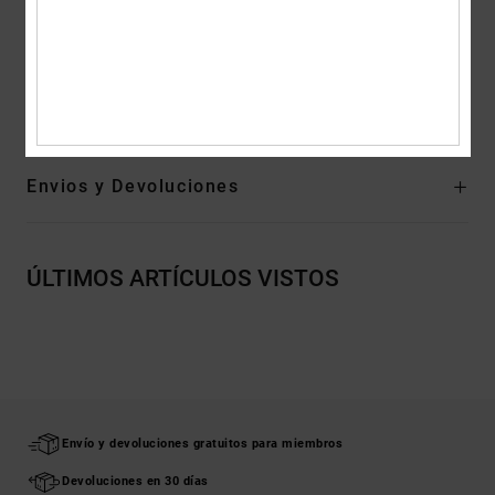
Etiqueta vertical de clip en el bajo
Composición
[Tejido principal] 75% algodón, 25% algodón
reciclado
Envios y Devoluciones
ÚLTIMOS ARTÍCULOS VISTOS
Envío y devoluciones gratuitos para miembros
Devoluciones en 30 días