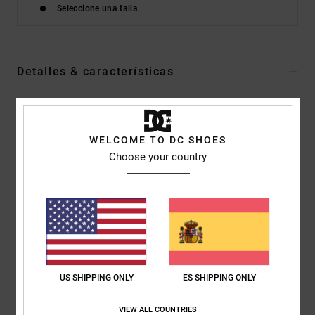
Seleccione una talla
Detalles & características
Camiseta de manga corta Negro Hombre
Style
ADYZT05411
Código de color
kvj0
WELCOME TO DC SHOES
Choose your country
Características
Colección:
colección Lineguide AM
Tejido:
punto jersey, mezcla de 75% algodón regular con
25% algodón reciclado [200 g/m2]
Corte:
Corte regular
Cuello:
Cuello redondo
Mangas:
manga corta
US SHIPPING ONLY
ES SHIPPING ONLY
Marca:
estampados en el pecho y la espalda
VIEW ALL COUNTRIES
Etiqueta serigrafiada en la parte posterior del cuello