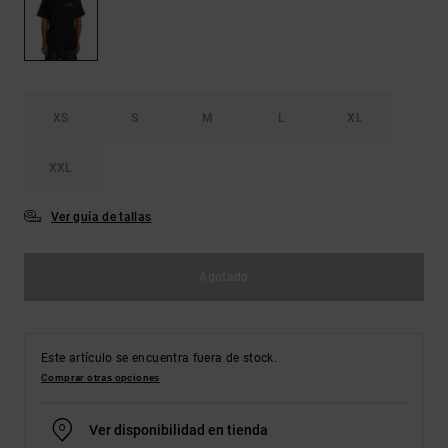
Bolsos &
respuestas a
Mochilas
las
preguntas
más
Carteras
frecuentes y
accede a
XS
S
M
L
XL
nuestro
formulario
de contacto.
XXL
Consultar
las FAQ
Ver guía de tallas
Agotado
Este artículo se encuentra fuera de stock.
Comprar otras opciones
Ver disponibilidad en tienda