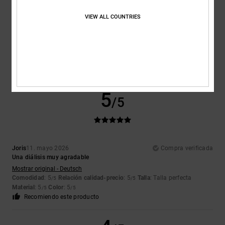
VIEW ALL COUNTRIES
Gisele
10. julio 2026
Compra verificada
Producto conforme
Mostrar original - Français
Comodidad
: 5
Relación calidad-precio
: 5
Talla
: Talla perfecta
/5
/5
Material
: 5
Color
: 5
/5
/5
Recomiendo este producto
5
/5
Joris
11. mayo 2026
Compra verificada
Una diálisis muy agradable
Mostrar original - Deutsch
Comodidad
: 5
Relación calidad-precio
: 5
Talla
: Talla perfecta
/5
/5
Material
: 5
Color
: 5
/5
/5
Recomiendo este producto