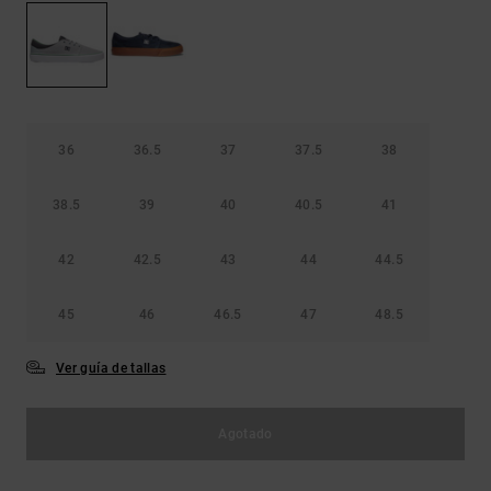
Bolsos &
respuestas a
Mochilas
las
preguntas
más
Carteras
frecuentes y
accede a
nuestro
36
36.5
37
37.5
38
formulario
de contacto.
38.5
39
40
40.5
41
Consultar
las FAQ
42
42.5
43
44
44.5
45
46
46.5
47
48.5
Ver guía de tallas
Agotado