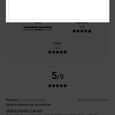
Comodidad
Relación calidad-precio
5.0
4.0
Talla
Material
5.0
Demasiado pequeño
Demasiado grande
Color
5.0
5
/5
Patricia
25. diciembre 2025
Compra verificada
Estoy contenta con el producto
Mostrar original - Français