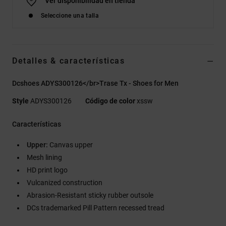
Ver disponibilidad en tienda
Seleccione una talla
Detalles & características
Dcshoes ADYS300126</br>Trase Tx - Shoes for Men
Style
ADYS300126
Código de color
xssw
Características
Upper:
Canvas upper
Mesh lining
HD print logo
Vulcanized construction
Abrasion-Resistant sticky rubber outsole
DCs trademarked Pill Pattern recessed tread