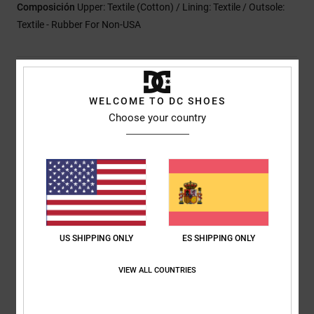
Composición
Upper: Textile (Cotton) / Lining: Textile / Outsole:
Textile - Rubber For Non-USA
Envios y Devoluciones
WELCOME TO DC SHOES
Choose your country
Reseñas de los clientes
Puntuación media
5.0
/5
US SHIPPING ONLY
ES SHIPPING ONLY
basado en
1 reseñas verificadas
desde diciembre 2025
VIEW ALL COUNTRIES
El 100% de nuestros clientes recomiendan este producto