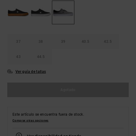
Bolsos &
respuestas a
Mochilas
las
preguntas
más
Carteras
frecuentes y
accede a
nuestro
37
38
39
40.5
42.5
formulario
de contacto.
43
44.5
Consultar
las FAQ
Ver guía de tallas
Agotado
Este artículo se encuentra fuera de stock.
Comprar otras opciones