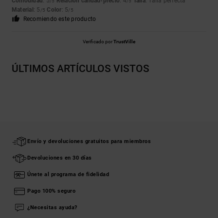
Comodidad
: 5
Relación calidad-precio
: 4
Talla
: Talla perfecta
/5
/5
Material
: 5
Color
: 5
/5
/5
Recomiendo este producto
Verificado por
TrustVille
ÚLTIMOS ARTÍCULOS VISTOS
Envío y devoluciones gratuitos para miembros
Devoluciones en 30 días
Únete al programa de fidelidad
Pago 100% seguro
¿Necesitas ayuda?