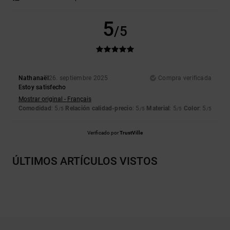
5
/5
Nathanaël
26. septiembre 2025
Compra verificada
Estoy satisfecho
Mostrar original - Français
Comodidad
: 5
Relación calidad-precio
: 5
Material
: 5
Color
: 5
/5
/5
/5
/5
Verificado por
TrustVille
ÚLTIMOS ARTÍCULOS VISTOS