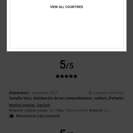
VIEW ALL COUNTRIES
Gregory
9. abril 2026
Compra verificada
Me queda un poco pequeño, pero es un regalo de DCshoes
Mostrar original - Français
Comodidad
: 5
Relación calidad-precio
: 5
Talla
: Pequeño
Material
:
/5
/5
5
Color
: 5
/5
/5
5
/5
Alexandros
6. diciembre 2025
Compra verificada
Tamaño total, distribución de los compartimentos, calidad. ¡Perfecto!
Mostrar original - Deutsch
Relación calidad-precio
: 5
Talla
: Talla perfecta
Material
: 5
/5
/5
Recomiendo este producto