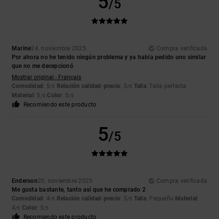
5
/5
Marine
24. noviembre 2025
Compra verificada
Por ahora no he tenido ningún problema y ya había pedido uno similar
que no me decepcionó
Mostrar original - Français
Comodidad
: 5
Relación calidad-precio
: 5
Talla
: Talla perfecta
/5
/5
Material
: 5
Color
: 5
/5
/5
Recomiendo este producto
5
/5
Enderson
20. noviembre 2025
Compra verificada
Me gusta bastante, tanto así que he comprado 2
Comodidad
: 4
Relación calidad-precio
: 5
Talla
: Pequeño
Material
:
/5
/5
4
Color
: 5
/5
/5
Recomiendo este producto