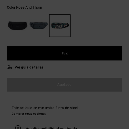
Bolsos &
respuestas a
Mochilas
Rose And Thorn
Color
las
preguntas
más
Carteras
frecuentes y
accede a
nuestro
formulario
de contacto.
1SZ
Consultar
las FAQ
Ver guía de tallas
Agotado
Este artículo se encuentra fuera de stock.
Comprar otras opciones
Ver disponibilidad en tienda