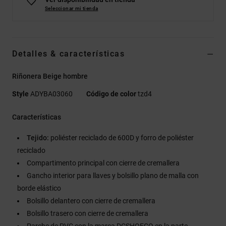
Seleccionar mi tienda
Detalles & características
Riñonera Beige hombre
Style
ADYBA03060
Código de color
tzd4
Características
Tejido:
poliéster reciclado de 600D y forro de poliéster
reciclado
Compartimento principal con cierre de cremallera
Gancho interior para llaves y bolsillo plano de malla con
borde elástico
Bolsillo delantero con cierre de cremallera
Bolsillo trasero con cierre de cremallera
Parche de PVC con la marca DCSHOECO en la parte