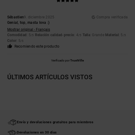
Sébastien
9. diciembre 2025
Compra verificada
Genial, top, masta lova :)
Mostrar original - Français
Comodidad
: 5
Relación calidad-precio
: 4
Talla
: Grande
Material
: 5
/5
/5
/5
Color
: 5
/5
Recomiendo este producto
Verificado por
TrustVille
ÚLTIMOS ARTÍCULOS VISTOS
Envío y devoluciones gratuitos para miembros
Devoluciones en 30 días