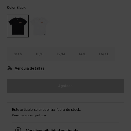
Bolsos &
respuestas a
Mochilas
Black
Color
las
preguntas
más
Carteras
frecuentes y
accede a
nuestro
formulario
de contacto.
8/XS
10/S
12/M
14/L
16/XL
Consultar
las FAQ
Ver guía de tallas
Agotado
Este artículo se encuentra fuera de stock.
Comprar otras opciones
Ver disponibilidad en tienda