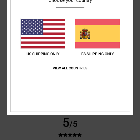
Choose your country
basado en
3 reseñas verificadas
desde diciembre 2025
El 67% de nuestros clientes recomiendan este producto
Comodidad
Relación calidad-precio
5.0
4.7
US SHIPPING ONLY
ES SHIPPING ONLY
Talla
Material
5.0
Demasiado pequeño
Demasiado grande
VIEW ALL COUNTRIES
Color
5.0
5
/5