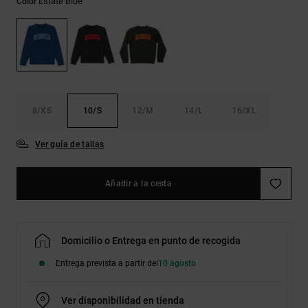
Estate Blue
Color
Bolsos &
respuestas a
Mochilas
las
preguntas
más
Carteras
frecuentes y
accede a
nuestro
formulario
de contacto.
8/XS
10/S
12/M
14/L
16/XL
Consultar
Ver guía de tallas
las FAQ
Añadir a la cesta
Domicilio o Entrega en punto de recogida
Entrega prevista a partir del
10 agosto
Ver disponibilidad en tienda