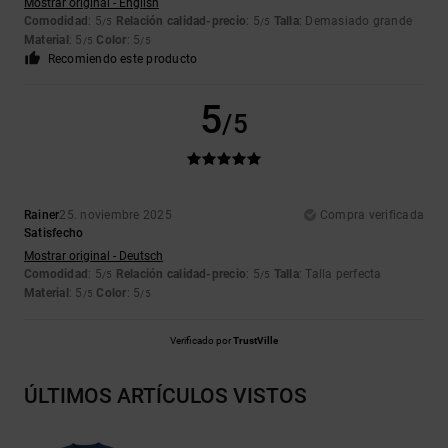
Mostrar original - English
Comodidad
: 5
Relación calidad-precio
: 5
Talla
: Demasiado grande
/5
/5
Material
: 5
Color
: 5
/5
/5
Recomiendo este producto
5
/5
Rainer
25. noviembre 2025
Compra verificada
Satisfecho
Mostrar original - Deutsch
Comodidad
: 5
Relación calidad-precio
: 5
Talla
: Talla perfecta
/5
/5
Material
: 5
Color
: 5
/5
/5
Verificado por
TrustVille
ÚLTIMOS ARTÍCULOS VISTOS