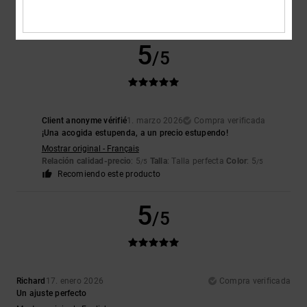
5
Color
: 5
/5
/5
Recomiendo este producto
5
/5
Client anonyme vérifié
1. marzo 2026
Compra verificada
¡Una acogida estupenda, a un precio estupendo!
Mostrar original - Français
Relación calidad-precio
: 5
Talla
: Talla perfecta
Color
: 5
/5
/5
Recomiendo este producto
5
/5
Richard
17. enero 2026
Compra verificada
Un ajuste perfecto