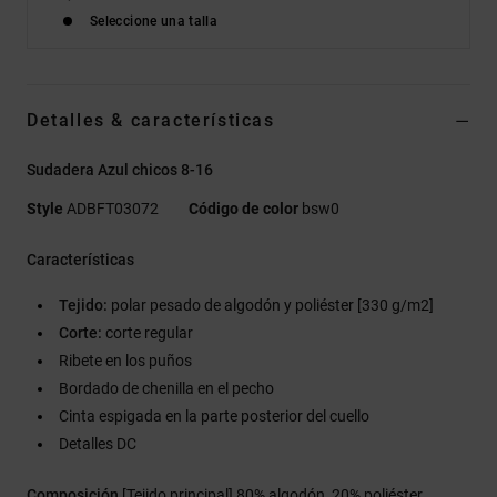
Seleccione una talla
Detalles & características
Sudadera Azul chicos 8-16
Style
ADBFT03072
Código de color
bsw0
Características
Tejido:
polar pesado de algodón y poliéster [330 g/m2]
Corte:
corte regular
Ribete en los puños
Bordado de chenilla en el pecho
Cinta espigada en la parte posterior del cuello
Detalles DC
Composición
[Tejido principal] 80% algodón, 20% poliéster