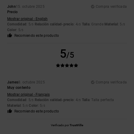
John
15. octubre 2025
Compra verificada
Precio
Mostrar original - English
Comodidad
: 5
Relación calidad-precio
: 4
Talla
: Grande
Material
: 5
/5
/5
/5
Color
: 5
/5
Recomiendo este producto
5
/5
James
8. octubre 2025
Compra verificada
Muy contento
Mostrar original - Français
Comodidad
: 5
Relación calidad-precio
: 4
Talla
: Talla perfecta
/5
/5
Material
: 5
Color
: 5
/5
/5
Recomiendo este producto
Verificado por
TrustVille