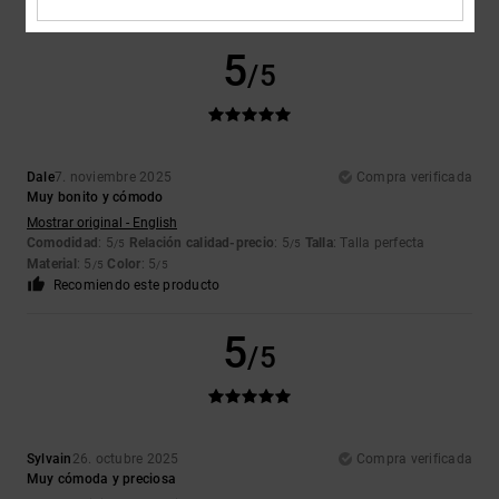
Recomiendo este producto
5
/5
Dale
7. noviembre 2025
Compra verificada
Muy bonito y cómodo
Mostrar original - English
Comodidad
: 5
Relación calidad-precio
: 5
Talla
: Talla perfecta
/5
/5
Material
: 5
Color
: 5
/5
/5
Recomiendo este producto
5
/5
Sylvain
26. octubre 2025
Compra verificada
Muy cómoda y preciosa