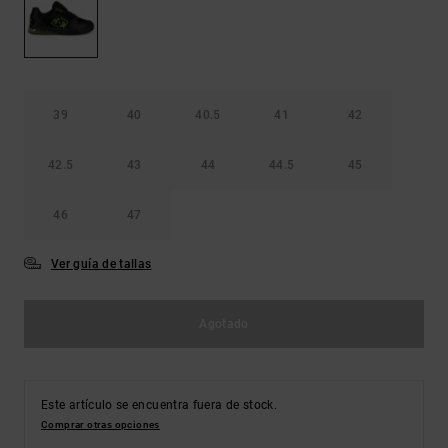
Bolsos &
respuestas a
Mochilas
las
preguntas
más
Carteras
frecuentes y
accede a
39
40
40.5
41
42
nuestro
formulario
de contacto.
42.5
43
44
44.5
45
Consultar
las FAQ
46
47
Ver guía de tallas
Agotado
Este artículo se encuentra fuera de stock.
Comprar otras opciones