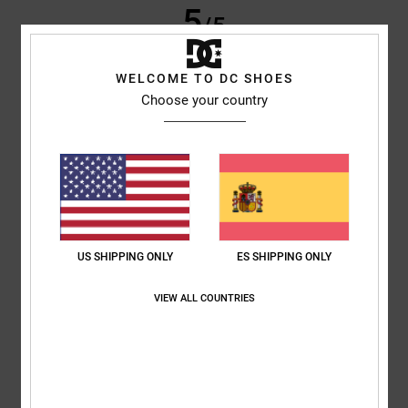
5
/5
WELCOME TO DC SHOES
Choose your country
ERIC
20. noviembre 2025
Compra verificada
Nada
Mostrar original - Français
Comodidad
: 5
Relación calidad-precio
: 5
Material
: 5
Color
: 5
/5
/5
/5
/5
Recomiendo este producto
5
/5
US SHIPPING ONLY
ES SHIPPING ONLY
VIEW ALL COUNTRIES
Hajar
20. noviembre 2025
Compra verificada
¿Por qué es la realidad?
Mostrar original - Français
Comodidad
: 5
Relación calidad-precio
: 5
Talla
: Demasiado grande
/5
/5
Material
: 5
Color
: 5
/5
/5