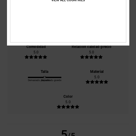
5.0
VIEW ALL COUNTRIES
/5
basado en
1 reseñas verificadas
desde febrero 2026
El 100% de nuestros clientes recomiendan este producto
Comodidad
Relación calidad-precio
5.0
5.0
Talla
Material
5.0
Demasiado pequeño
Demasiado grande
Color
5.0
5