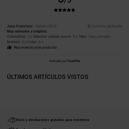
/5
Juan Francisco
1. febrero 2026
Compra verificada
Muy cómodos y amplios.
Comodidad
: 5
Relación calidad-precio
: 5
Talla
: Talla perfecta
/5
/5
Material
: 5
Color
: 5
/5
/5
Recomiendo este producto
Verificado por
TrustVille
ÚLTIMOS ARTÍCULOS VISTOS
Envío y devoluciones gratuitos para miembros