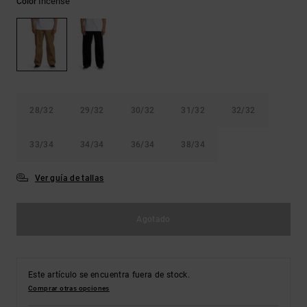
Incense
Color
Bolsos &
respuestas a
Mochilas
las
preguntas
más
Carteras
frecuentes y
accede a
nuestro
formulario
de contacto.
28/32
29/32
30/32
31/32
32/32
Consultar
33/34
34/34
36/34
38/34
las FAQ
Ver guía de tallas
Agotado
Este artículo se encuentra fuera de stock.
Comprar otras opciones