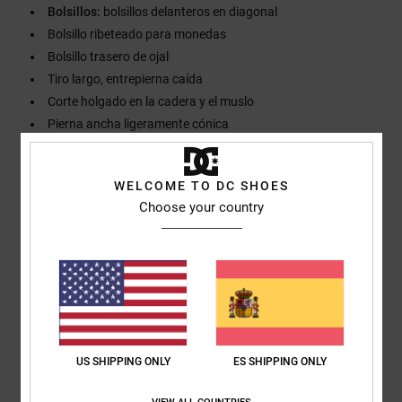
Bolsillos:
bolsillos delanteros en diagonal
Bolsillo ribeteado para monedas
Bolsillo trasero de ojal
Tiro largo, entrepierna caída
Corte holgado en la cadera y el muslo
Pierna ancha ligeramente cónica
Composición
99% algodón, 1% elastano
WELCOME TO DC SHOES
Choose your country
Envios y Devoluciones
Reseñas de los clientes
US SHIPPING ONLY
ES SHIPPING ONLY
Puntuación media